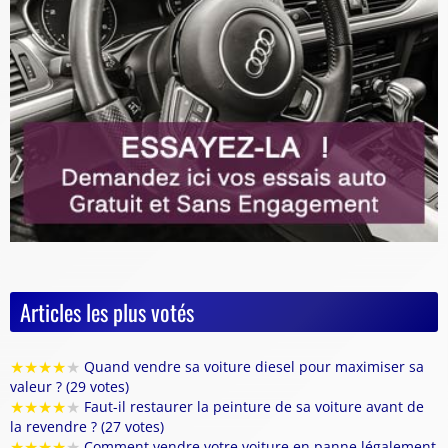
Articles les plus votés
★
★
★
★
★
Quand vendre sa voiture diesel pour maximiser sa
valeur ? (29 votes)
★
★
★
★
★
Faut-il restaurer la peinture de sa voiture avant de
la revendre ? (27 votes)
★
★
★
★
★
Comment vendre votre voiture en panne légalement