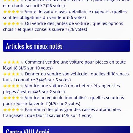
et en toute sécurité ? (26 votes)
★
★
★
★
★
Vente de voiture avec défaillance majeure : quelles
sont les obligations du vendeur (26 votes)
★
★
★
★
★
Où vendre des jantes de voiture : quelles options
choisir et quels conseils suivre ? (26 votes)
Articles les mieux notés
★
★
★
★
★
Comment vendre une voiture pour pièces en toute
légalité (4/5 sur 10 votes)
★
★
★
★
★
Donner ou vendre son véhicule : quelles différences
faut-il connaître ? (4/5 sur 5 votes)
★
★
★
★
★
Vendre une voiture à un acheteur étranger : les
pièges à éviter (4/5 sur 2 votes)
★
★
★
★
★
Vendre un véhicule immobilisé : quelles solutions
pour réussir la vente ? (4/5 sur 2 votes)
★
★
★
★
★
Panorama des plus grandes casses automobiles
françaises : que faut-il savoir (4/5 sur 1 vote)
Centre VHU Agréé