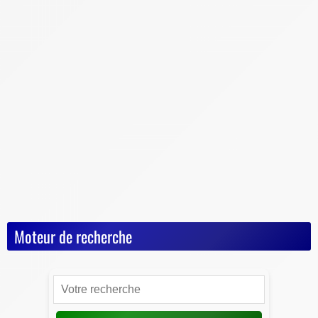
Conseils & Pièges à éviter
Documents vente voiture
Carte Grise
Contrôle Technique
Mise à la casse
Démarches, conseils et sécurité
Indispensables
Jeux Vidéos
Nos Dossiers
Succession, décès, héritage
Moteur de recherche