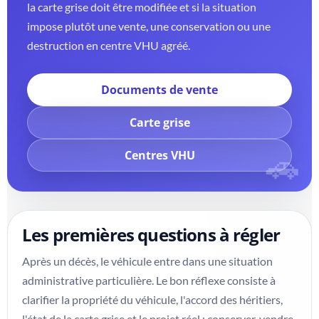
la carte grise doit être modifiée et si la situation
impose plutôt une vente, une conservation ou une
destruction en centre VHU agréé.
Documents de vente
Carte grise
Centres VHU
Les premières questions à régler
Après un décès, le véhicule entre dans une situation
administrative particulière. Le bon réflexe consiste à
clarifier la propriété du véhicule, l'accord des héritiers,
l'état de la carte grise et le projet réel : conserver, vendre,