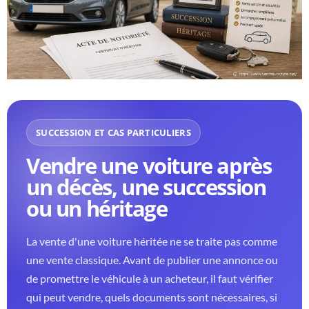
SUCCESSION ET CAS PARTICULIERS
Vendre une voiture après
un décès, une succession
ou un héritage
La vente d'une voiture héritée ne se traite pas comme
une vente classique. Avant de publier une annonce ou
de promettre le véhicule à un acheteur, il faut vérifier
qui peut vendre, quels documents sont nécessaires, si