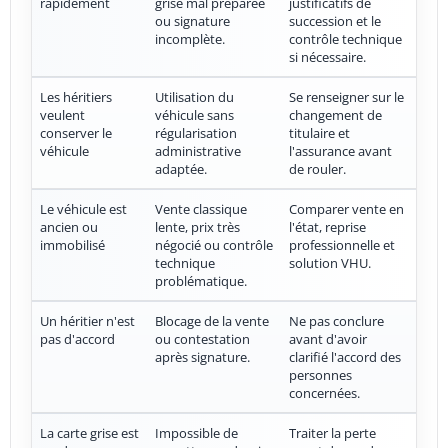
rapidement
grise mal préparée
justificatifs de
ou signature
succession et le
incomplète.
contrôle technique
si nécessaire.
Les héritiers
Utilisation du
Se renseigner sur le
veulent
véhicule sans
changement de
conserver le
régularisation
titulaire et
véhicule
administrative
l'assurance avant
adaptée.
de rouler.
Le véhicule est
Vente classique
Comparer vente en
ancien ou
lente, prix très
l'état, reprise
immobilisé
négocié ou contrôle
professionnelle et
technique
solution VHU.
problématique.
Un héritier n'est
Blocage de la vente
Ne pas conclure
pas d'accord
ou contestation
avant d'avoir
après signature.
clarifié l'accord des
personnes
concernées.
La carte grise est
Impossible de
Traiter la perte