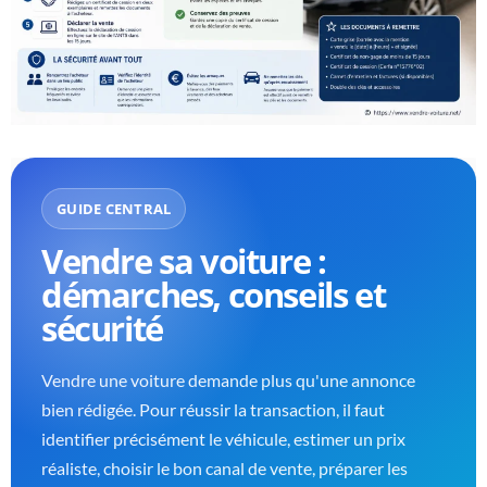
GUIDE CENTRAL
Vendre sa voiture :
démarches, conseils et
sécurité
Vendre une voiture demande plus qu'une annonce
bien rédigée. Pour réussir la transaction, il faut
identifier précisément le véhicule, estimer un prix
réaliste, choisir le bon canal de vente, préparer les