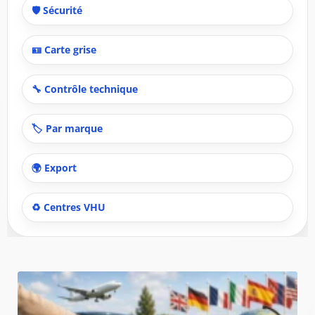
🛡️ Sécurité
🪪 Carte grise
🔧 Contrôle technique
🏷️ Par marque
🌍 Export
♻️ Centres VHU