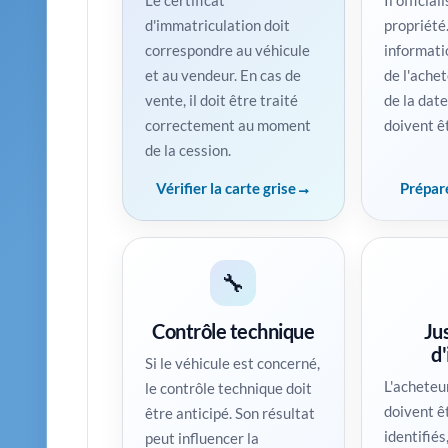
Le certificat
Il official
d'immatriculation doit
propriété
correspondre au véhicule
informati
et au vendeur. En cas de
de l'achet
vente, il doit être traité
de la date
correctement au moment
doivent ê
de la cession.
Vérifier la carte grise
Prépare
🔧
Contrôle technique
Jus
d'
Si le véhicule est concerné,
L'acheteu
le contrôle technique doit
doivent ê
être anticipé. Son résultat
identifiés,
peut influencer la