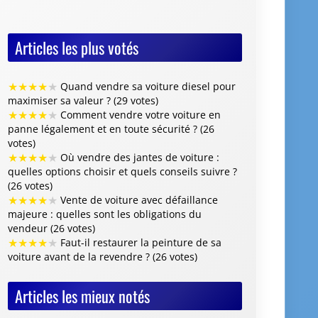
Articles les plus votés
★
★
★
★
★
Quand vendre sa voiture diesel pour
maximiser sa valeur ? (29 votes)
★
★
★
★
★
Comment vendre votre voiture en
panne légalement et en toute sécurité ? (26
votes)
★
★
★
★
★
Où vendre des jantes de voiture :
quelles options choisir et quels conseils suivre ?
(26 votes)
★
★
★
★
★
Vente de voiture avec défaillance
majeure : quelles sont les obligations du
vendeur (26 votes)
★
★
★
★
★
Faut-il restaurer la peinture de sa
voiture avant de la revendre ? (26 votes)
Articles les mieux notés