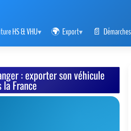
iture HS & VHU
Export
Démarches
anger : exporter son véhicule
 la France