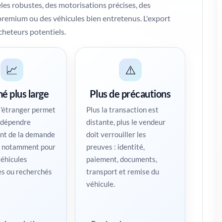
es robustes, des motorisations précises, des
s premium ou des véhicules bien entretenus. L'export
cheteurs potentiels.
📈
⚠️
é plus large
Plus de précautions
l'étranger permet
Plus la transaction est
 dépendre
distante, plus le vendeur
nt de la demande
doit verrouiller les
, notamment pour
preuves : identité,
véhicules
paiement, documents,
es ou recherchés
transport et remise du
véhicule.