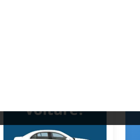
Dans la même catégorie
Vendre une voiture à un acheteur étranger :
les pièges à éviter