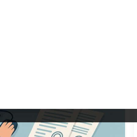
votre voiture
uvertes
, bien préparer ces documents permet d'éviter les
mplet inspire confiance à l'acheteur et accélère
ndre de plusieurs critères :
le temps que vous souhaitez y
type de véhicule à vendre. À ce stade, une question cruciale
rix de vente final ?
liger
 via un professionnel, certaines étapes restent
obligatoires