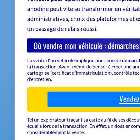
Carte grise barrée
avec la mention « Vendu le ...» 
Contrôle technique de moins de 6 mois (hors exc
Certificat de cession rempli et signé par les deux p
Demande de certificat de non-gage (certificat de s
Remise de tous les jeux de clés
et des documents d
N'oubliez pas :
vous disposez d'un délai de 15 jours pou
Faites estimer le prix de
Ou vendre mon vehicule : panorama d
Le marché regorge de
solutions de revente
, chacune
Voici un tableau comparatif pour vous aider à y voir pl
Plateforme
Type de vente
Av