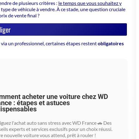
nde visibilité
,
Gestion des échanges,
trôle du prix
négociation, risques
d'arnaques
nsaction rapide
,
Prix souvent inférieur
à celui
urité du paiement
du marché
ilité, démarches
Moins rentable que la vente
plifiées
directe
timation immédiate
,
Conditions parfois
se en charge complète
restrictives, inspection
préalable
 offre l'opportunité de
fixer votre prix
et de maximiser le
fois à une traversée en mer où la vigilance est de mise face
ons musclées, rendez-vous multiples... Gardez à l'esprit que
on d'un essai sont des clés pour rassurer vos interlocuteurs.