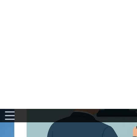
Vendez 
Tel un explorateur traçant sa carte au fil de ses déco
écueils lors de la transaction. En effet, un dossier co
considérablement la vente.
Le choix de la
plateforme de revente
va ensuite dépe
consacrer
, le niveau d'accompagnement attendu et le 
s'impose : valorisez-vous davantage la rapidité ou le p
Les démarches administratives à ne pas nég
Que vous optiez pour une vente entre particuliers ou
pour céder votre véhicule en toute légalité :
À lire absolument