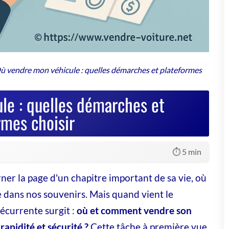
mment acheter une voiture chez WD
ance : étapes et astuces
dispensables
guez l'achat auto sans stress avec WD France 🚗 Des
eils experts et services exclusifs pour un choix réussi.
e nouvelle voiture vous attend, prêt à rouler !
les démarches administratives peut
tteuse en véritable casse-tête...