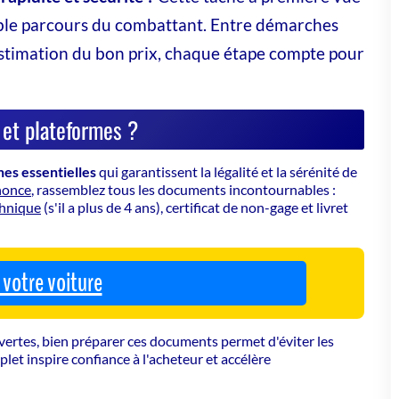
et signée
eptions)
arties
ituation administrative)
'entretien
r déclarer la vente en ligne sur le site officiel de l'ANTS.
 votre véhicule épave maintenant
es plateformes principales ?
 présentant ses spécificités, avantages et inconvénients.
us clair :
antages
Inconvénients