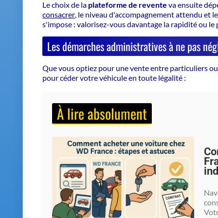
Sites d'annonces (ex :
Particulier à
Gra
Leboncoin, La Centrale)
particulier
con
Rachat cash par
Professionnel
Tra
professionnel
à particulier
séc
Concessionnaires
Reprise lors
Fac
(reprise)
d'un achat
sim
Sites spécialisés
Intermédiaire
Es
(Aramisauto, Autohero,
tiers
pri
etc.)
Vente à un particulier : liberté et vigilance
Vendre à un particulier sur des sites d'annonces vous
montant obtenu. Cependant, le parcours ressemble par
aux nombreux écueils : tentative de fraude, négociati
la transparence sur l'état du véhicule et la préparati