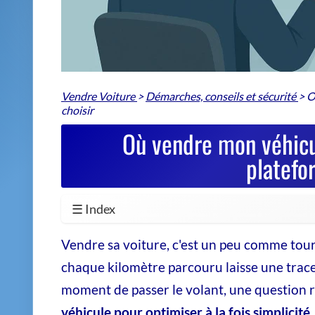
Co
Fr
in
Navi
cons
Votr
Un oubli ou une négligence dans 
transformer la vente la plus prome