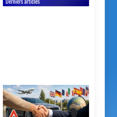
Nos catégories
Actualités
Astuces diverses
Conseils & Pièges à éviter
Documents vente voiture
Carte Grise
Contrôle Technique
Mise à la casse
Démarches, conseils et sécurité
Indispensables
Jeux Vidéos
Nos Dossiers
Succession, décès, héritage