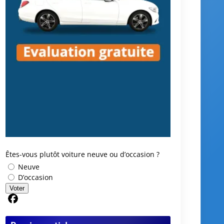
Où vendre ma voiture : conseils pour bien
choisir le meilleur endroit
Pourquoi vendre sa voiture à un garage
plutôt qu’à un particulier ?