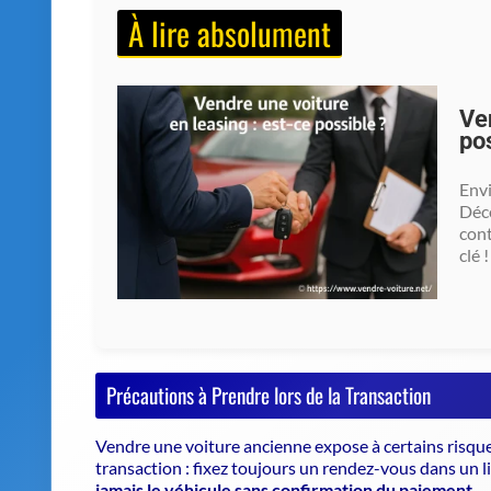
À lire absolument
Ve
po
Envi
Déco
cont
clé !
Précautions à Prendre lors de la Transaction
Vendre une voiture ancienne expose à certains risques
transaction : fixez toujours un rendez-vous dans un lieu
jamais le véhicule sans confirmation du paiement
.