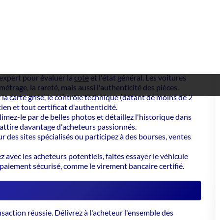
vrerie : chaque détail compte, de l'éclat de la carrosserie au
 plusieurs étapes, où anticipation et vigilance sont de mise,
pour garantir le bon fonctionnement de la montre.
 expert pour évaluer la
cote
et l'état général. Les voitures
ométrage, la rareté, mais aussi l'authenticité des pièces.
a carte grise, le contrôle technique (datant de moins de 2
ien et tout certificat d'authenticité.
imez-le par de belles photos et détaillez l'historique dans
attire davantage d'acheteurs passionnés.
 des sites spécialisés ou participez à des bourses, ventes
 avec les acheteurs potentiels, faites essayer le véhicule
 paiement sécurisé, comme le virement bancaire certifié.
nsaction réussie
. Délivrez à l'acheteur l'ensemble des