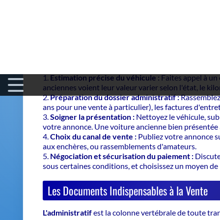
Comment Vendre une Voiture Ancienne ?
La
vente d'une voiture ancienne
s'apparente à l'orfè
moindre document d'origine. Il s'agit d'un parcours en
à la manière d'un horloger qui ajuste chaque rouage 
Estimation précise du véhicule :
Faites appel à un
anciennes voient leur valeur varier selon l'état, le kil
Préparation du dossier administratif :
Rassemblez l
ans pour une vente à particulier), les factures d'entret
Soigner la présentation :
Nettoyez le véhicule, subl
votre annonce. Une voiture ancienne bien présentée 
Choix du canal de vente :
Publiez votre annonce sur
aux enchères, ou rassemblements d'amateurs.
Négociation et sécurisation du paiement :
Discutez
sous certaines conditions, et choisissez un moyen de
Les Documents Indispensables à la Vente
L'administratif
est la colonne vertébrale de toute
tra