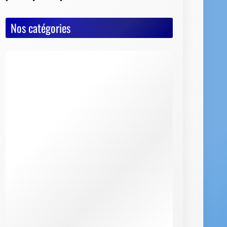
Nos catégories
Actualités
Astuces diverses
Conseils & Pièges à éviter
Documents vente voiture
Carte Grise
Contrôle Technique
Mise à la casse
Démarches, conseils et sécurité
Indispensables
Jeux Vidéos
Nos Dossiers
Succession, décès, héritage