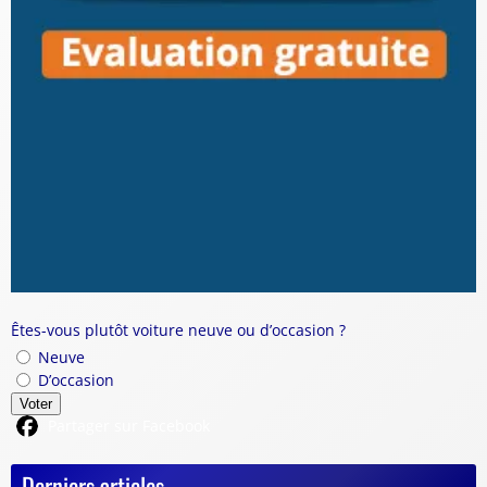
Êtes-vous plutôt voiture neuve ou d’occasion ?
Neuve
D’occasion
Voter
Partager sur Facebook
Derniers articles