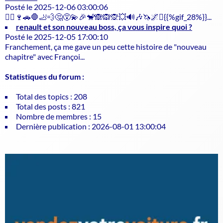
Posté le 2025-12-06 03:00:06
🤷‍♀️🍷🚗🛑🦶💨🤔😵‍💫🎉🐒🙈🙉🙊💥🔊🎶🦄🌌✨{{%gif_28%}}...
renault et son nouveau boss, ça vous inspire quoi ?
Posté le 2025-12-05 17:00:10
Franchement, ça me gave un peu cette histoire de "nouveau
chapitre" avec Françoi...
Statistiques du forum :
Total des topics : 208
Total des posts : 821
Nombre de membres : 15
Dernière publication : 2026-08-01 13:00:04