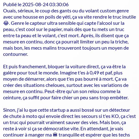
Publié le 2025-08-24 03:30:06
Ouais, sérieux, le coup des gants ou du volant custom genre
avec une housse en poils de yéti, ça va vite rendre le truc inutile
😂. Genre le capteur ultra sensible qui capte l'alcool sur la
peau, c'est cool sur le papier, mais dès que tu mets un truc
entre ta peau et le volant, c'est mort. Après, ils disent que ça
mesure en continu, donc ça pourrait limiter un peu la triche,
mais bon, les mecs malins trouveront toujours un moyen de
contourner.
Et puis franchement, bloquer la voiture direct, ça va être la
galère pour tout le monde. Imagine t'es à 0,49 et paf, plus
moyen de démarrer, alors que t'es pas bourré à mort. Ça va
créer des situations cheloues, surtout avec les variations de
mesure en continu. Peut-être qu'un son relou comme la
ceinture, ça suffit pour faire chier un peu sans trop embêter.
Sinon, j'ai lu que cette startup a aussi bossé sur un détecteur
de chute à moto qui envoie direct les secours si t'es KO, ça c'est
un truc qui pourrait vraiment sauver des vies. Mais bon, ça
reste à voir si ça se démocratise vite. En attendant, je vais
continuer à manger ma 🍔 tranquille et espérer que les techs