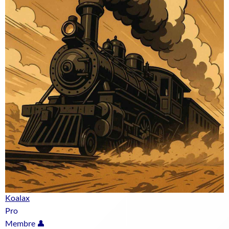
Koalax
Pro
Membre 👤