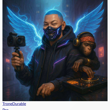
TroneDurable
Pro