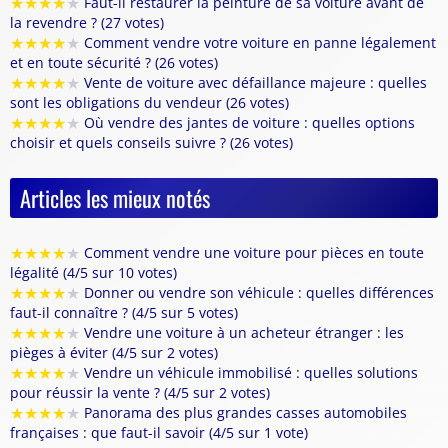
★
★
★
★
★
Faut-il restaurer la peinture de sa voiture avant de
la revendre ? (27 votes)
★
★
★
★
★
Comment vendre votre voiture en panne légalement
et en toute sécurité ? (26 votes)
★
★
★
★
★
Vente de voiture avec défaillance majeure : quelles
sont les obligations du vendeur (26 votes)
★
★
★
★
★
Où vendre des jantes de voiture : quelles options
choisir et quels conseils suivre ? (26 votes)
Articles les mieux notés
★
★
★
★
★
Comment vendre une voiture pour pièces en toute
légalité (4/5 sur 10 votes)
★
★
★
★
★
Donner ou vendre son véhicule : quelles différences
faut-il connaître ? (4/5 sur 5 votes)
★
★
★
★
★
Vendre une voiture à un acheteur étranger : les
pièges à éviter (4/5 sur 2 votes)
★
★
★
★
★
Vendre un véhicule immobilisé : quelles solutions
pour réussir la vente ? (4/5 sur 2 votes)
★
★
★
★
★
Panorama des plus grandes casses automobiles
françaises : que faut-il savoir (4/5 sur 1 vote)