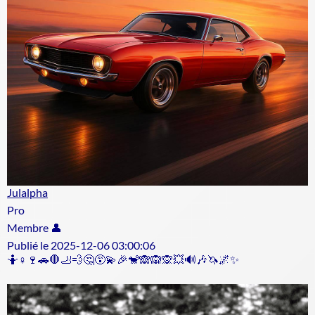
Julalpha
Pro
Membre 👤
Publié le 2025-12-06 03:00:06
🤷♀️🍷🚗🛑🦶💨🤔😵💫🎉🐒🙈🙉🙊💥🔊🎶🦄🌌✨