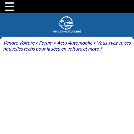
Vendre Voiture
>
Forum
>
Actu Automobile
>
Vous avez vu ces
nouvelles techs pour la sécu en voiture et moto ?