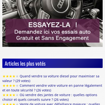
Articles les plus votés
★
★
★
★
★
Quand vendre sa voiture diesel pour maximiser sa
valeur ? (29 votes)
★
★
★
★
★
Comment vendre votre voiture en panne légalement
et en toute sécurité ? (26 votes)
★
★
★
★
★
Où vendre des jantes de voiture : quelles options
choisir et quels conseils suivre ? (26 votes)
★
★
★
★
★
Vente de voiture avec défaillance majeure : quelles