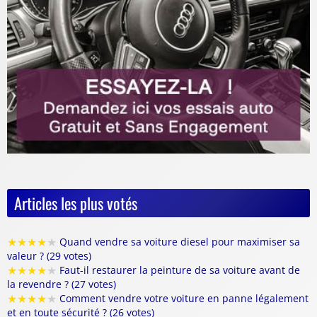
Articles les plus votés
★
★
★
★
★
Quand vendre sa voiture diesel pour maximiser sa
valeur ? (29 votes)
★
★
★
★
★
Faut-il restaurer la peinture de sa voiture avant de
la revendre ? (27 votes)
★
★
★
★
★
Comment vendre votre voiture en panne légalement
et en toute sécurité ? (26 votes)