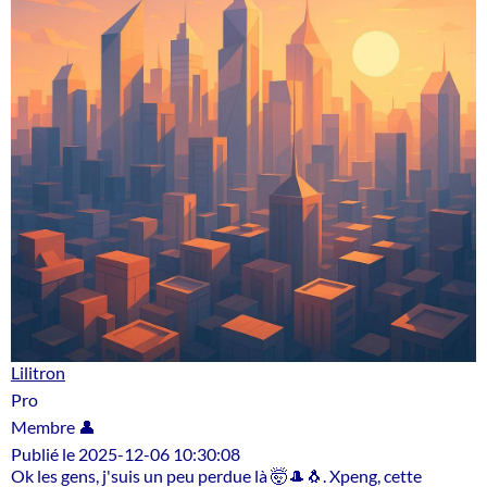
Lilitron
Pro
Membre 👤
Publié le 2025-12-06 10:30:08
Ok les gens, j'suis un peu perdue là 🤯🎩🐧. Xpeng, cette