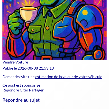
Vendre Voiture
Publié le 2026-08-08 21:53:13
Demandez vite une
estimation de la valeur de votre véhicule
Ce post est sponsorisé
Répondre
Citer
Partager
Répondre au sujet