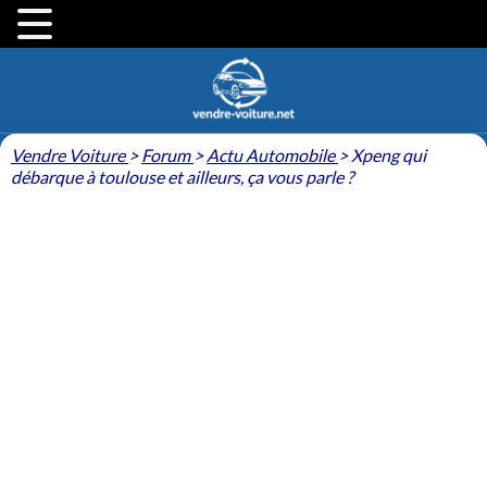
Vendre Voiture
>
Forum
>
Actu Automobile
>
Xpeng qui
débarque à toulouse et ailleurs, ça vous parle ?