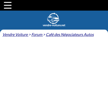
Vendre Voiture
>
Forum
>
Café des Négociateurs Autos