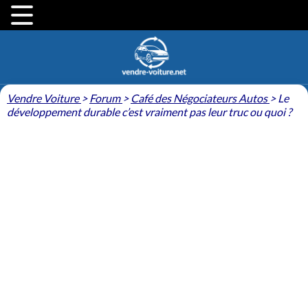
Vendre Voiture
>
Forum
>
Café des Négociateurs Autos
>
Le
développement durable c’est vraiment pas leur truc ou quoi ?