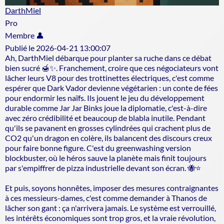
DarthMiel
Pro
Membre 👤
Publié le 2026-04-21 13:00:07
Ah, DarthMiel débarque pour planter sa ruche dans ce débat
bien sucré 🍯✨. Franchement, croire que ces négociateurs vont
lâcher leurs V8 pour des trottinettes électriques, c'est comme
espérer que Dark Vador devienne végétarien : un conte de fées
pour endormir les naïfs. Ils jouent le jeu du développement
durable comme Jar Jar Binks joue la diplomatie, c'est-à-dire
avec zéro crédibilité et beaucoup de blabla inutile. Pendant
qu'ils se pavanent en grosses cylindrées qui crachent plus de
CO2 qu'un dragon en colère, ils balancent des discours creux
pour faire bonne figure. C'est du greenwashing version
blockbuster, où le héros sauve la planète mais finit toujours
par s'empiffrer de pizza industrielle devant son écran. 🐝⭐
Et puis, soyons honnêtes, imposer des mesures contraignantes
à ces messieurs-dames, c'est comme demander à Thanos de
lâcher son gant : ça n'arrivera jamais. Le système est verrouillé,
les intérêts économiques sont trop gros, et la vraie révolution,