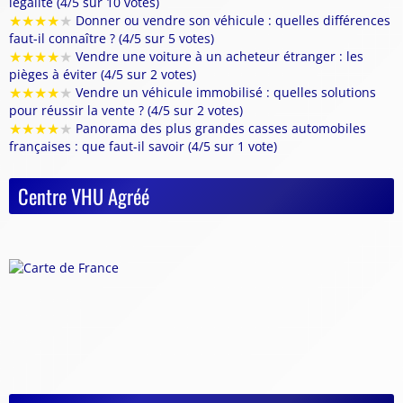
légalité (4/5 sur 10 votes)
★
★
★
★
★
Donner ou vendre son véhicule : quelles différences
faut-il connaître ? (4/5 sur 5 votes)
★
★
★
★
★
Vendre une voiture à un acheteur étranger : les
pièges à éviter (4/5 sur 2 votes)
★
★
★
★
★
Vendre un véhicule immobilisé : quelles solutions
pour réussir la vente ? (4/5 sur 2 votes)
★
★
★
★
★
Panorama des plus grandes casses automobiles
françaises : que faut-il savoir (4/5 sur 1 vote)
Centre VHU Agréé