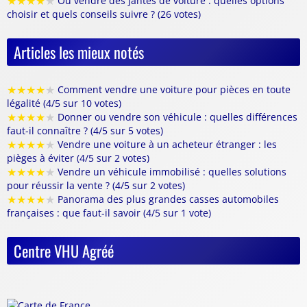
★
★
★
★
★
Où vendre des jantes de voiture : quelles options
choisir et quels conseils suivre ? (26 votes)
Articles les mieux notés
★
★
★
★
★
Comment vendre une voiture pour pièces en toute
légalité (4/5 sur 10 votes)
★
★
★
★
★
Donner ou vendre son véhicule : quelles différences
faut-il connaître ? (4/5 sur 5 votes)
★
★
★
★
★
Vendre une voiture à un acheteur étranger : les
pièges à éviter (4/5 sur 2 votes)
★
★
★
★
★
Vendre un véhicule immobilisé : quelles solutions
pour réussir la vente ? (4/5 sur 2 votes)
★
★
★
★
★
Panorama des plus grandes casses automobiles
françaises : que faut-il savoir (4/5 sur 1 vote)
Centre VHU Agréé