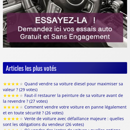
Articles les plus votés
★
★
★
★
★
Quand vendre sa voiture diesel pour maximiser sa
valeur ? (29 votes)
★
★
★
★
★
Faut-il restaurer la peinture de sa voiture avant de
la revendre ? (27 votes)
★
★
★
★
★
Comment vendre votre voiture en panne légalement
et en toute sécurité ? (26 votes)
★
★
★
★
★
Vente de voiture avec défaillance majeure : quelles
sont les obligations du vendeur (26 votes)