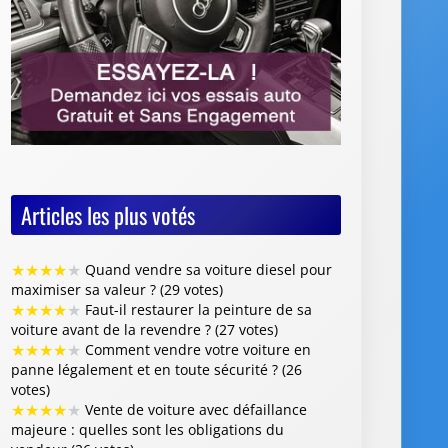
Articles les plus votés
★
★
★
★
★
Quand vendre sa voiture diesel pour
maximiser sa valeur ? (29 votes)
★
★
★
★
★
Faut-il restaurer la peinture de sa
voiture avant de la revendre ? (27 votes)
★
★
★
★
★
Comment vendre votre voiture en
panne légalement et en toute sécurité ? (26
votes)
★
★
★
★
★
Vente de voiture avec défaillance
majeure : quelles sont les obligations du