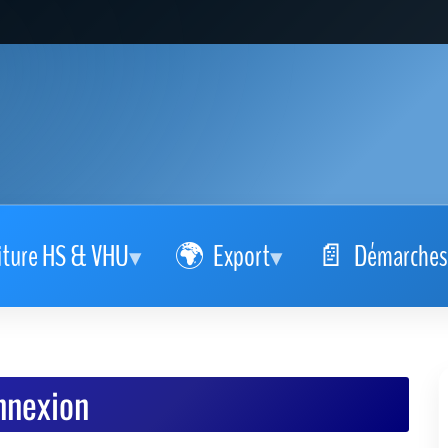
iture HS & VHU
Export
Démarches
nnexion