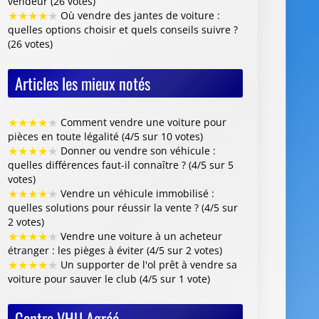
vendeur (26 votes)
★
★
★
★
★
Où vendre des jantes de voiture :
quelles options choisir et quels conseils suivre ?
(26 votes)
Articles les mieux notés
★
★
★
★
★
Comment vendre une voiture pour
pièces en toute légalité (4/5 sur 10 votes)
★
★
★
★
★
Donner ou vendre son véhicule :
quelles différences faut-il connaître ? (4/5 sur 5
votes)
★
★
★
★
★
Vendre un véhicule immobilisé :
quelles solutions pour réussir la vente ? (4/5 sur
2 votes)
★
★
★
★
★
Vendre une voiture à un acheteur
étranger : les pièges à éviter (4/5 sur 2 votes)
★
★
★
★
★
Un supporter de l'ol prêt à vendre sa
voiture pour sauver le club (4/5 sur 1 vote)
Centre VHU Agréé