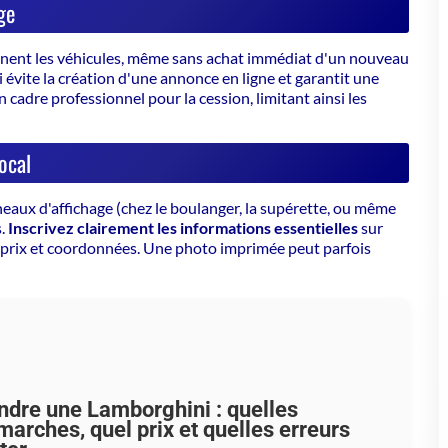
ocal
eaux d'affichage (chez le boulanger, la supérette, ou même
s.
Inscrivez clairement les informations essentielles
sur
 prix et coordonnées. Une photo imprimée peut parfois
ndre une Lamborghini : quelles
marches, quel prix et quelles erreurs
ter
sformez la vente de votre Lamborghini en succès total
îtrisez les démarches, fixez un prix juste, évitez les
es. Faites de votre supercar une star du marché en
6 !