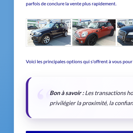
Voici les principales options qui s'offrent à vous pour
Bon à savoir :
Les transactions ho
privilégier la proximité, la confian
1. Passer par un concessionnaire ou un gara
Beaucoup de
concessionnaires
ou de
garages
repren
modèle. Ils proposent une estimation sur place, ce qui
transaction rapide
. Cette option assure également un