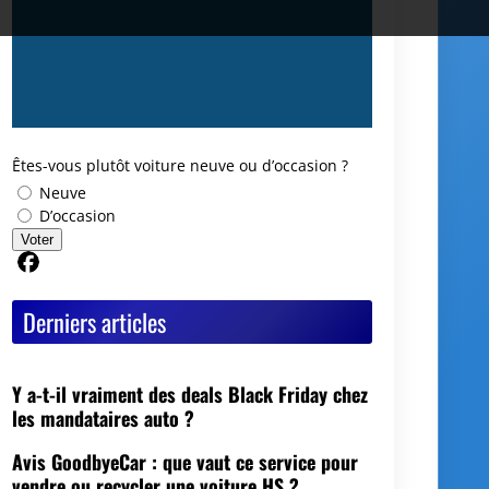
Êtes-vous plutôt voiture neuve ou d’occasion ?
Neuve
D’occasion
Voter
Partager sur Facebook
Derniers articles
Y a-t-il vraiment des deals Black Friday chez
les mandataires auto ?
Avis GoodbyeCar : que vaut ce service pour
vendre ou recycler une voiture HS ?
Quel est le meilleur moment pour vendre sa
voiture ?