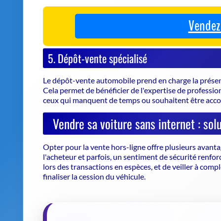
5. Dépôt-vente spécialisé
Le dépôt-vente automobile prend en charge la présen
Cela permet de bénéficier de l'expertise de professio
ceux qui manquent de temps ou souhaitent être acco
Vendre sa voiture sans internet : sol
Opter pour la vente hors-ligne offre plusieurs avanta
l'acheteur et parfois, un sentiment de sécurité renforc
lors des transactions en espèces, et de veiller à comp
finaliser la cession du véhicule.
«
La tradition d'acheter et vendre 
perdure, même à l'heure du tout-d