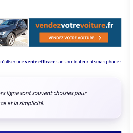
 réaliser une
vente efficace
sans ordinateur ni smartphone :
rs ligne sont souvent choisies pour
ce et la simplicité.
ge
nent les véhicules, même sans achat immédiat d'un nouveau
 évite la création d'une annonce en ligne et garantit une
 cadre professionnel pour la cession, limitant ainsi les