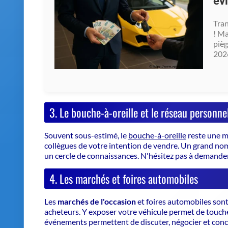
3. Le bouche-à-oreille et le réseau personne
Souvent sous-estimé, le
bouche-à-oreille
reste une m
collègues de votre intention de vendre.
Un grand nomb
un cercle de connaissances
. N'hésitez pas à demande
4. Les marchés et foires automobiles
Les
marchés de l'occasion
et foires automobiles sont
acheteurs. Y exposer votre véhicule permet de touche
événements permettent de discuter, négocier et conc
Vendez 