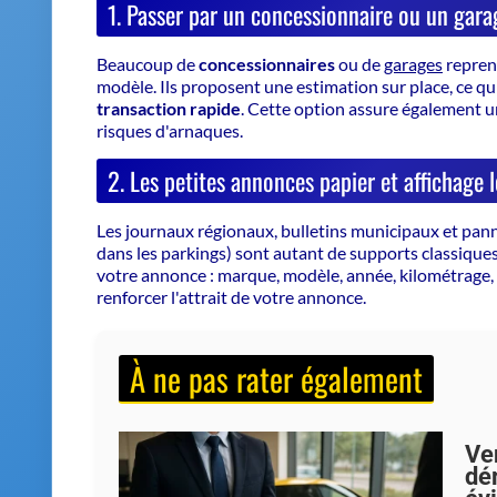
risques d'arnaques.
2. Les petites annonces papier et affichage l
Les journaux régionaux, bulletins municipaux et pann
dans les parkings) sont autant de supports classique
votre annonce : marque, modèle, année, kilométrage,
renforcer l'attrait de votre annonce.
À ne pas rater également
Ve
dé
évi
Tran
! Ma
pièg
202