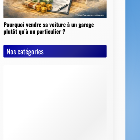
Nos catégories
Actualités
Astuces diverses
Conseils & Pièges à éviter
Documents vente voiture
Carte Grise
Contrôle Technique
Mise à la casse
Démarches, conseils et sécurité
Indispensables
Jeux Vidéos
Nos Dossiers
Succession, décès, héritage