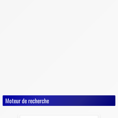
Actualités
Astuces diverses
Conseils & Pièges à éviter
Documents vente voiture
Carte Grise
Contrôle Technique
Mise à la casse
Démarches, conseils et sécurité
Indispensables
Jeux Vidéos
Nos Dossiers
Succession, décès, héritage
Moteur de recherche