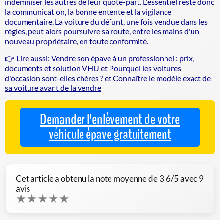
indemniser les autres de leur quote-part. L'essentiel reste donc
la communication, la bonne entente et la vigilance
documentaire. La voiture du défunt, une fois vendue dans les
règles, peut alors poursuivre sa route, entre les mains d'un
nouveau propriétaire, en toute conformité.
👉 Lire aussi:
Vendre son épave à un professionnel : prix,
documents et solution VHU
et
Pourquoi les voitures
d'occasion sont-elles chères ?
et
Connaître le modèle exact de
sa voiture avant de la vendre
Demander l'enlèvement de votre
véhicule épave gratuitement
Cet article a obtenu la note moyenne de
3.6
/5 avec
9
avis
★
★
★
★
★