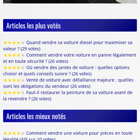
Articles les plus votés
★
★
★
★
★
Quand vendre sa voiture diesel pour maximiser sa
valeur ? (29 votes)
★
★
★
★
★
Comment vendre votre voiture en panne légalement
et en toute sécurité ? (26 votes)
★
★
★
★
★
Où vendre des jantes de voiture : quelles options
choisir et quels conseils suivre ? (26 votes)
★
★
★
★
★
Vente de voiture avec défaillance majeure : quelles
sont les obligations du vendeur (26 votes)
★
★
★
★
★
Faut-il restaurer la peinture de sa voiture avant de
la revendre ? (26 votes)
Articles les mieux notés
★
★
★
★
★
Comment vendre une voiture pour pièces en toute
légalité (4/5 sur 10 votes)