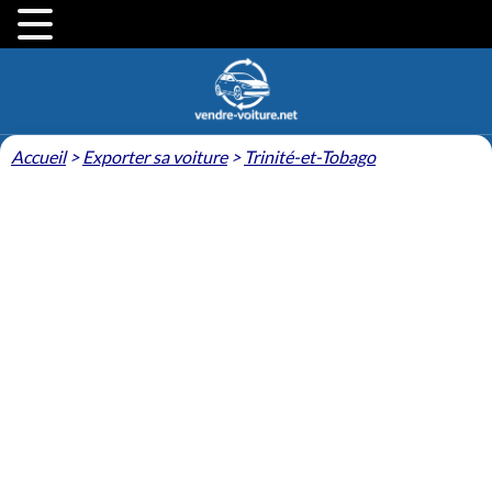
Accueil
>
Exporter sa voiture
>
Trinité-et-Tobago