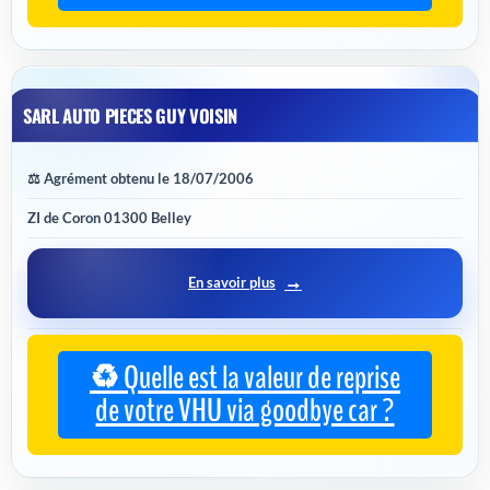
SARL AUTO PIECES GUY VOISIN
⚖️ Agrément obtenu le 18/07/2006
ZI de Coron 01300 Belley
En savoir plus
♻️ Quelle est la valeur de reprise
de votre VHU via goodbye car ?