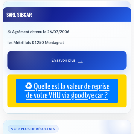
SARL SIBCAR
⚖️ Agrément obtenu le 26/07/2006
les Métrillots 01250 Montagnat
En savoir plus
♻️ Quelle est la valeur de reprise
de votre VHU via goodbye car ?
VOIR PLUS DE RÉSULTATS