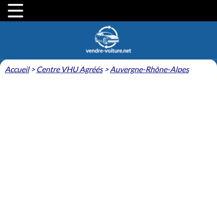
Accueil
>
Centre VHU Agréés
>
Auvergne-Rhône-Alpes