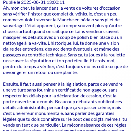
Publié le 2025-08-31 13:00:11
Ah, mon cher, te lancer dans la vente de voitures d'occasion
sans vérifier l'historique complet du véhicule, c'est un peu
comme vouloir traverser la Manche en pédalo sans gilet de
sauvetage. L'état apparent, ça trompe souvent plus qu'autre
chose, surtout quand on sait que certains vendeurs savent
masquer les défauts avec un coup de polish bien placé ou un
nettoyage à la va-vite. L'historique, lui, te donne une vision
claire des entretiens, des accidents éventuels, et même des
passages au contrôle technique. Sans ça, tu joues à la roulette
russe avec ta réputation et ton portefeuille. Et crois-moi,
perdre du temps à vérifier, c'est toujours moins coûteux que de
devoir gérer un retour ou une plainte.
Ensuite, il faut aussi penser à la législation, parce que vendre
une voiture sans fournir un certificat de non-gage ou sans
respecter les délais pour la déclaration de cession, c'est la
porte ouverte aux ennuis. Beaucoup débutants oublient ces
détails administratifs, pensant que ça va passer crème, mais
c'est une erreur monumentale. Sans parler des garanties
légales que tu dois connaître sur le bout des doigts, même si tu
vends en tant que particulier. La méconnaissance de ces règles
peut te coûter cher, et pas seulement en argent, mais aussi en