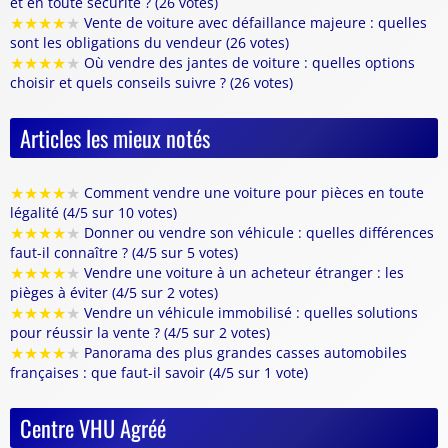
et en toute sécurité ? (26 votes)
★
★
★
★
★
Vente de voiture avec défaillance majeure : quelles
sont les obligations du vendeur (26 votes)
★
★
★
★
★
Où vendre des jantes de voiture : quelles options
choisir et quels conseils suivre ? (26 votes)
Articles les mieux notés
★
★
★
★
★
Comment vendre une voiture pour pièces en toute
légalité (4/5 sur 10 votes)
★
★
★
★
★
Donner ou vendre son véhicule : quelles différences
faut-il connaître ? (4/5 sur 5 votes)
★
★
★
★
★
Vendre une voiture à un acheteur étranger : les
pièges à éviter (4/5 sur 2 votes)
★
★
★
★
★
Vendre un véhicule immobilisé : quelles solutions
pour réussir la vente ? (4/5 sur 2 votes)
★
★
★
★
★
Panorama des plus grandes casses automobiles
françaises : que faut-il savoir (4/5 sur 1 vote)
Centre VHU Agréé