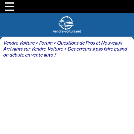
Vendre Voiture
>
Forum
>
Questions de Pros et Nouveaux
Arrivants sur Vendre-Voiture
>
Des erreurs à pas faire quand
on débute en vente auto ?