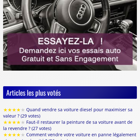
Articles les plus votés
★
★
★
★
★
Quand vendre sa voiture diesel pour maximiser sa
valeur ? (29 votes)
★
★
★
★
★
Faut-il restaurer la peinture de sa voiture avant de
la revendre ? (27 votes)
★
★
★
★
★
Comment vendre votre voiture en panne légalement