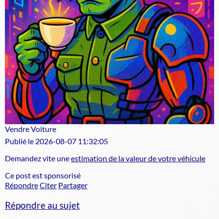
Vendre Voiture
Publié le 2026-08-07 11:32:05
Demandez vite une
estimation de la valeur de votre véhicule
Ce post est sponsorisé
Répondre
Citer
Partager
Répondre au sujet