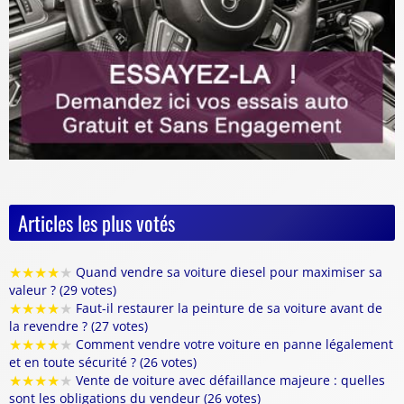
Articles les plus votés
★
★
★
★
★
Quand vendre sa voiture diesel pour maximiser sa
valeur ? (29 votes)
★
★
★
★
★
Faut-il restaurer la peinture de sa voiture avant de
la revendre ? (27 votes)
★
★
★
★
★
Comment vendre votre voiture en panne légalement
et en toute sécurité ? (26 votes)
★
★
★
★
★
Vente de voiture avec défaillance majeure : quelles
sont les obligations du vendeur (26 votes)