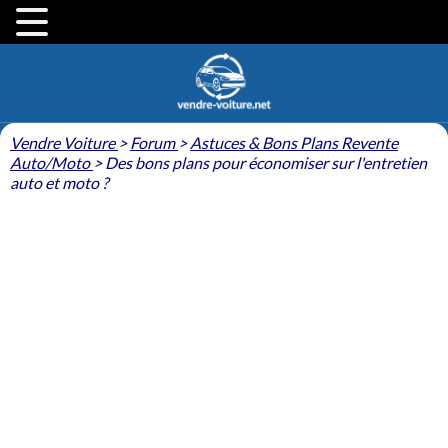
Vendre Voiture
>
Forum
>
Astuces & Bons Plans Revente
Auto/Moto
>
Des bons plans pour économiser sur l'entretien
auto et moto ?