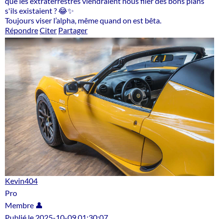
que les extraterrestres viendraient nous filer des bons plans
s'ils existaient ? 😂✨
Toujours viser l’alpha, même quand on est bêta.
Répondre
Citer
Partager
Kevin404
Pro
Membre 👤
Publié le 2025-10-09 01:30:07