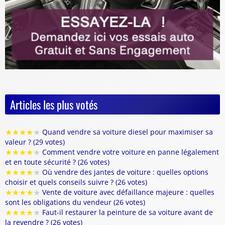
Articles les plus votés
★
★
★
★
★
Quand vendre sa voiture diesel pour maximiser sa
valeur ? (29 votes)
★
★
★
★
★
Comment vendre votre voiture en panne légalement
et en toute sécurité ? (26 votes)
★
★
★
★
★
Où vendre des jantes de voiture : quelles options
choisir et quels conseils suivre ? (26 votes)
★
★
★
★
★
Vente de voiture avec défaillance majeure : quelles
sont les obligations du vendeur (26 votes)
★
★
★
★
★
Faut-il restaurer la peinture de sa voiture avant de
la revendre ? (26 votes)