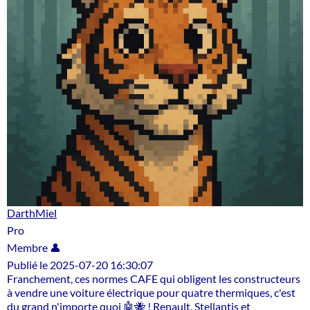
DarthMiel
Pro
Membre 👤
Publié le 2025-07-20 16:30:07
Franchement, ces normes CAFE qui obligent les constructeurs
à vendre une voiture électrique pour quatre thermiques, c'est
du grand n'importe quoi 🤖🐝 ! Renault, Stellantis et