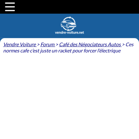
Vendre Voiture
>
Forum
>
Café des Négociateurs Autos
>
Ces
normes cafe c’est juste un racket pour forcer l’électrique