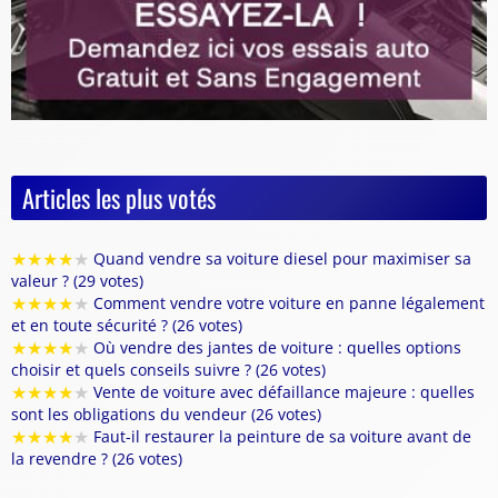
Articles les plus votés
★
★
★
★
★
Quand vendre sa voiture diesel pour maximiser sa
valeur ? (29 votes)
★
★
★
★
★
Comment vendre votre voiture en panne légalement
et en toute sécurité ? (26 votes)
★
★
★
★
★
Où vendre des jantes de voiture : quelles options
choisir et quels conseils suivre ? (26 votes)
★
★
★
★
★
Vente de voiture avec défaillance majeure : quelles
sont les obligations du vendeur (26 votes)
★
★
★
★
★
Faut-il restaurer la peinture de sa voiture avant de
la revendre ? (26 votes)