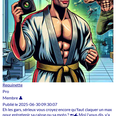
Requinette
Pro
Membre 👤
Publié le 2025-06-30 09:30:07
Eh les gars, sérieux vous croyez encore qu'faut claquer un max
pour entretenir sa caisse ou sa moto ? 🦈🌊 Moi j'vous dis, y'a