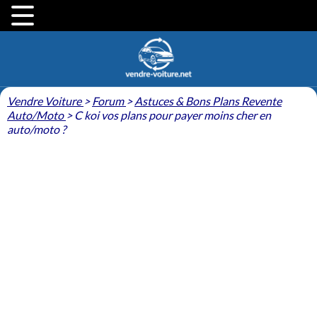
Vendre Voiture
>
Forum
>
Astuces & Bons Plans Revente
Auto/Moto
>
C koi vos plans pour payer moins cher en
auto/moto ?