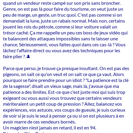
quand un vendeur reste campé sur son prix sans broncher.
Genre, on est pas là pour faire du tourisme, on veut juste un
peu de marge, un geste, un truc quoi. C'est pas comme si on
demandait la lune, juste un rabais normal. Mais non, certains
jouent les rois du pétrole, comme si leur voiture valait un
trésor caché. Ça me rappelle un peu ces boss de jeux vidéo qui
te balancent des attaques impossibles sans te laisser une
chance. Sérieusement, vous faites quoi dans ces cas-là ? Vous
lâchez l'affaire direct ou vous avez des techniques pour les
faire plier ? 🎩
Parce que perso, je trouve ça presque insultant. On est pas des
pigeons, on sait ce qu'on veut et on sait ce que ça vaut. Alors
pourquoi se faire prendre pour un idiot ? "La patience est la clé
de la sagesse", disait un vieux sage, mais là, j'avoue que ma
patience a des limites. Est-ce que c'est juste moi qui suis trop
exigeant ou vous aussi vous trouvez que certains vendeurs
mériteraient un petit coup de pression ? Allez, balancez vos
expériences, vos astuces, vos coups de gueule, je suis curieux
de voir si je suis le seul à penser ça ou si on est plusieurs à en
avoir marre de ces vendeurs bornés.
Un magicien n’est jamais en retard, il est en 94.