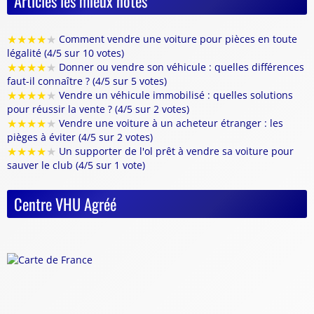
Articles les mieux notés
★
★
★
★
★
Comment vendre une voiture pour pièces en toute
légalité (4/5 sur 10 votes)
★
★
★
★
★
Donner ou vendre son véhicule : quelles différences
faut-il connaître ? (4/5 sur 5 votes)
★
★
★
★
★
Vendre un véhicule immobilisé : quelles solutions
pour réussir la vente ? (4/5 sur 2 votes)
★
★
★
★
★
Vendre une voiture à un acheteur étranger : les
pièges à éviter (4/5 sur 2 votes)
★
★
★
★
★
Un supporter de l'ol prêt à vendre sa voiture pour
sauver le club (4/5 sur 1 vote)
Centre VHU Agréé