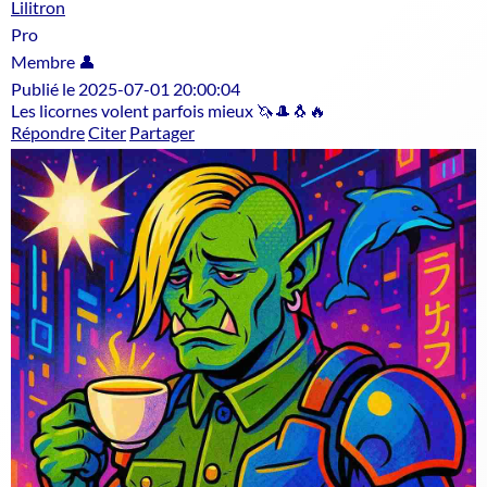
Lilitron
Pro
Membre 👤
Publié le 2025-07-01 20:00:04
Les licornes volent parfois mieux 🦄🎩🐧🔥
Répondre
Citer
Partager