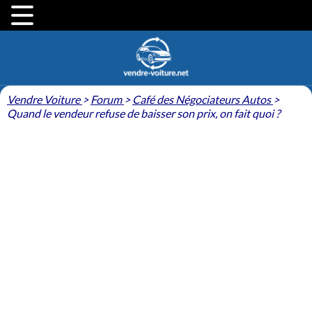
Vendre Voiture
>
Forum
>
Café des Négociateurs Autos
>
Quand le vendeur refuse de baisser son prix, on fait quoi ?