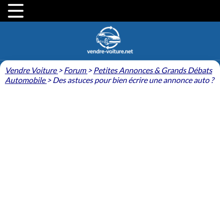
Vendre Voiture
>
Forum
>
Petites Annonces & Grands Débats
Automobile
>
Des astuces pour bien écrire une annonce auto ?