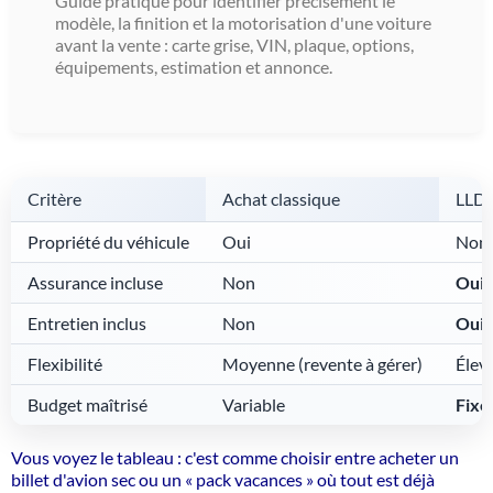
Guide pratique pour identifier précisément le
modèle, la finition et la motorisation d'une voiture
avant la vente : carte grise, VIN, plaque, options,
équipements, estimation et annonce.
Critère
Achat classique
LLD/
Propriété du véhicule
Oui
Non (
Assurance incluse
Non
Oui
Entretien inclus
Non
Oui
Flexibilité
Moyenne (revente à gérer)
Élevé
Budget maîtrisé
Variable
Fixe
Vous voyez le tableau : c'est comme choisir entre acheter un
billet d'avion sec ou un « pack vacances » où tout est déjà