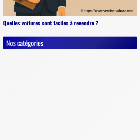
Quelles voitures sont faciles à revendre ?
Nos catégories
Actualités
Astuces diverses
Conseils & Pièges à éviter
Documents vente voiture
Carte Grise
Contrôle Technique
Mise à la casse
Démarches, conseils et sécurité
Indispensables