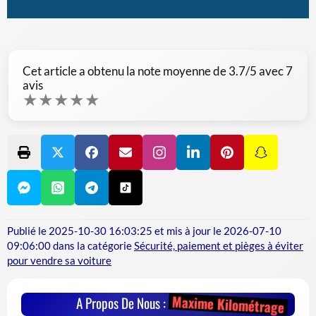
Cet article a obtenu la note moyenne de
3.7
/5 avec
7
avis
★
★
★
★
★
Publié le
2025-10-30 16:03:25
et mis à jour le
2026-07-10
09:06:00
dans la catégorie
Sécurité, paiement et pièges à éviter
pour vendre sa voiture
Maxime Kilométrage
A Propos De Nous :