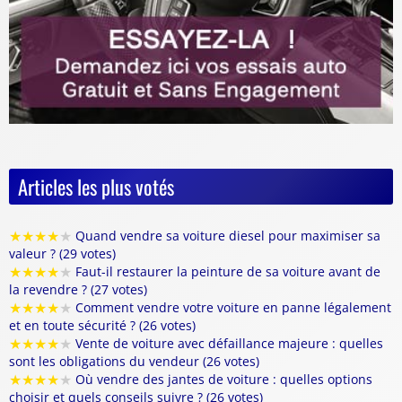
Articles les plus votés
★
★
★
★
★
Quand vendre sa voiture diesel pour maximiser sa
valeur ? (29 votes)
★
★
★
★
★
Faut-il restaurer la peinture de sa voiture avant de
la revendre ? (27 votes)
★
★
★
★
★
Comment vendre votre voiture en panne légalement
et en toute sécurité ? (26 votes)
★
★
★
★
★
Vente de voiture avec défaillance majeure : quelles
sont les obligations du vendeur (26 votes)
★
★
★
★
★
Où vendre des jantes de voiture : quelles options
choisir et quels conseils suivre ? (26 votes)