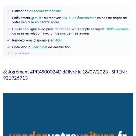
⚖️ Agrément #PR4900024D délivré le 18/07/2023 - SIREN :
921926713