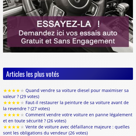
Articles les plus votés
★
★
★
★
★
Quand vendre sa voiture diesel pour maximiser sa
valeur ? (29 votes)
★
★
★
★
★
Faut-il restaurer la peinture de sa voiture avant de
la revendre ? (27 votes)
★
★
★
★
★
Comment vendre votre voiture en panne légalement
et en toute sécurité ? (26 votes)
★
★
★
★
★
Vente de voiture avec défaillance majeure : quelles
sont les obligations du vendeur (26 votes)