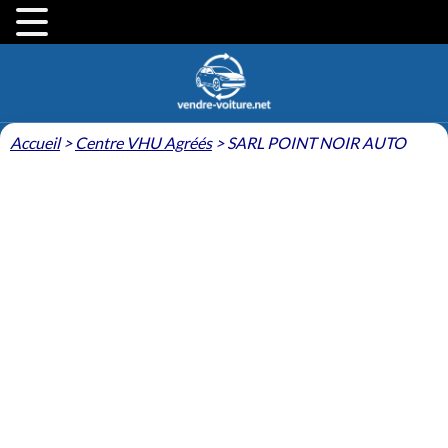
Accueil
>
Centre VHU Agréés
>
SARL POINT NOIR AUTO