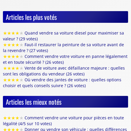
Articles les plus votés
★
★
★
★
★
Quand vendre sa voiture diesel pour maximiser sa
valeur ? (29 votes)
★
★
★
★
★
Faut-il restaurer la peinture de sa voiture avant de
la revendre ? (27 votes)
★
★
★
★
★
Comment vendre votre voiture en panne légalement
et en toute sécurité ? (26 votes)
★
★
★
★
★
Vente de voiture avec défaillance majeure : quelles
sont les obligations du vendeur (26 votes)
★
★
★
★
★
Où vendre des jantes de voiture : quelles options
choisir et quels conseils suivre ? (26 votes)
Articles les mieux notés
★
★
★
★
★
Comment vendre une voiture pour pièces en toute
légalité (4/5 sur 10 votes)
★
★
★
★
★
Donner ou vendre son véhicule : quelles différences