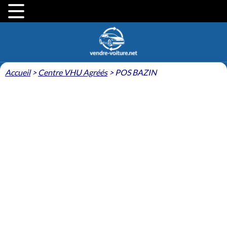
Accueil
>
Centre VHU Agréés
>
POS BAZIN