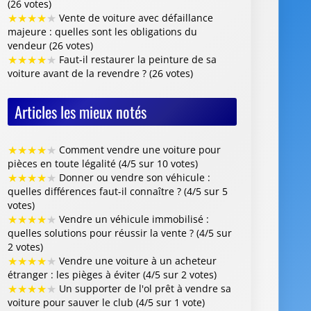
★
★
★
★
★
Comment vendre une voiture pour
pièces en toute légalité (4/5 sur 10 votes)
★
★
★
★
★
Donner ou vendre son véhicule :
quelles différences faut-il connaître ? (4/5 sur 5
votes)
★
★
★
★
★
Vendre un véhicule immobilisé :
quelles solutions pour réussir la vente ? (4/5 sur
2 votes)
★
★
★
★
★
Vendre une voiture à un acheteur
étranger : les pièges à éviter (4/5 sur 2 votes)
★
★
★
★
★
Un supporter de l'ol prêt à vendre sa
voiture pour sauver le club (4/5 sur 1 vote)
Centre VHU Agréé