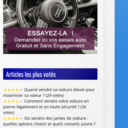
Articles les plus votés
★
★
★
★
★
Quand vendre sa voiture diesel pour
maximiser sa valeur ? (29 votes)
★
★
★
★
★
Comment vendre votre voiture en
panne légalement et en toute sécurité ? (26
votes)
★
★
★
★
★
Où vendre des jantes de voiture :
quelles options choisir et quels conseils suivre ?
(26 votes)
★
★
★
★
★
Vente de voiture avec défaillance
majeure : quelles sont les obligations du
vendeur (26 votes)
★
★
★
★
★
Faut-il restaurer la peinture de sa
voiture avant de la revendre ? (26 votes)
Articles les mieux notés