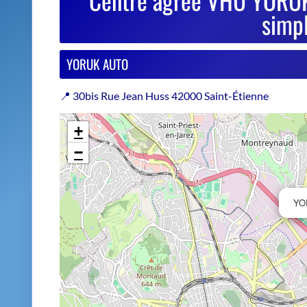
−
YO
Estimer le prix de repri