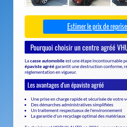
La
casse automobile
est une étape incontournable po
épaviste agréé
garantit une destruction conforme, r
réglementation en vigueur.
Les avantages d'un épaviste agréé
Une prise en charge rapide et sécurisée de votre v
Des démarches administratives simplifiées
Un traitement respectueux de l'environnement
La garantie d'un recyclage optimal des matériaux
En choisissant YORUK AUTO en 2026, vous optez pour 
pour la destruction de votre voiture.