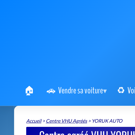
Vendre sa voiture
Vo
Accueil
>
Centre VHU Agréés
>
YORUK AUTO
Centre agréé VHU YORUK 
simpl
YORUK AUTO
📍 30bis Rue Jean Huss 42000 Saint-Étienne
+