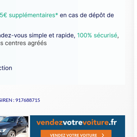
 SIREN : 917688715
se de votre VHU sur Goodbyecar
VHU comme YORUK AUTO ?