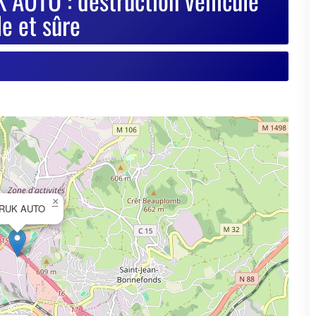
×
RUK AUTO
© OpenStreetMap contributors
se de votre VHU sur Goodbyecar