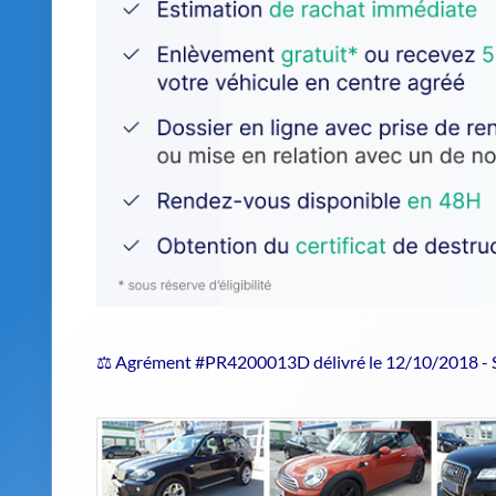
⚖️ Agrément #PR4200013D délivré le 12/10/2018 -
Estimer le prix de repri
Pourquoi choisir un centre agréé 