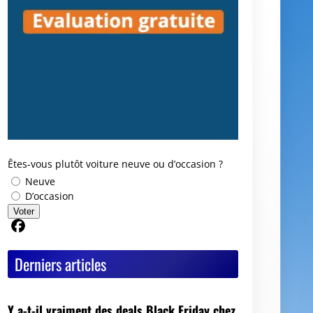
Êtes-vous plutôt voiture neuve ou d’occasion ?
Neuve
D’occasion
Voter
Partager sur Facebook
Derniers articles
Y a-t-il vraiment des deals Black Friday chez
les mandataires auto ?
Avis GoodbyeCar : que vaut ce service pour
vendre ou recycler une voiture HS ?
Quel est le meilleur moment pour vendre sa
voiture ?