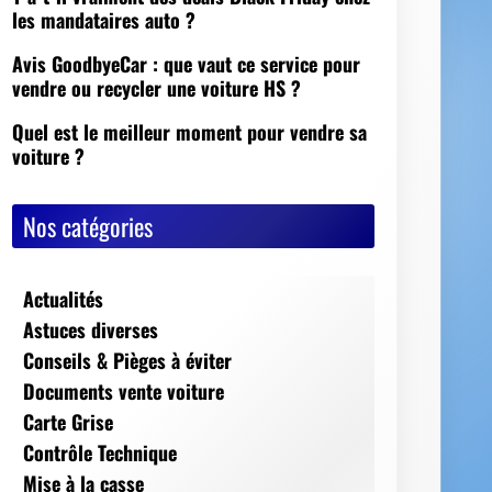
Nos catégories
Actualités
Astuces diverses
Conseils & Pièges à éviter
Documents vente voiture
Carte Grise
Contrôle Technique
Mise à la casse
Démarches, conseils et sécurité
Indispensables
Jeux Vidéos
Nos Dossiers
Succession, décès, héritage