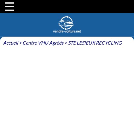
Accueil
>
Centre VHU Agréés
>
STE LESIEUX RECYCLING