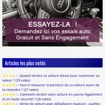
Articles les plus votés
★
★
★
★
★
Quand vendre sa voiture diesel pour maximiser sa
valeur ? (29 votes)
★
★
★
★
★
Faut-il restaurer la peinture de sa voiture avant de
la revendre ? (27 votes)
★
★
★
★
★
Comment vendre votre voiture en panne légalement
et en toute sécurité ? (26 votes)
★
★
★
★
★
Vente de voiture avec défaillance majeure : quelles