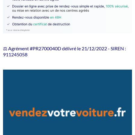
⚖️ Agrément #PR2700040D délivré le 21/12/2022 - SIREN :
911245058