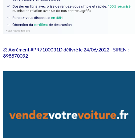
⚖️ Agrément #PR7100031D délivré le 24/06/2022 - SIREN :
898870092