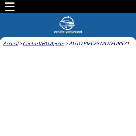
Accueil
>
Centre VHU Agréés
>
AUTO PIECES MOTEURS 71