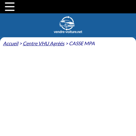
Accueil
>
Centre VHU Agréés
>
CASSE MPA