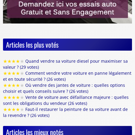
Articles les plus votés
★
★
★
★
★
Quand vendre sa voiture diesel pour maximiser sa
valeur ? (29 votes)
★
★
★
★
★
Comment vendre votre voiture en panne légalement
et en toute sécurité ? (26 votes)
★
★
★
★
★
Où vendre des jantes de voiture : quelles options
choisir et quels conseils suivre ? (26 votes)
★
★
★
★
★
Vente de voiture avec défaillance majeure : quelles
sont les obligations du vendeur (26 votes)
★
★
★
★
★
Faut-il restaurer la peinture de sa voiture avant de
la revendre ? (26 votes)
Articles les mieux notés