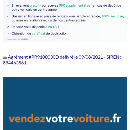
⚖️ Agrément #PR9100030D délivré le 09/08/2021 - SIREN :
894463561