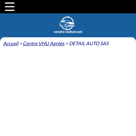
Accueil
>
Centre VHU Agréés
>
DETAIL AUTO SAS