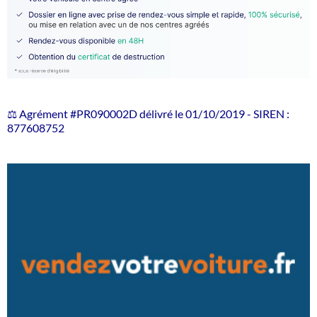
⚖️ Agrément #PR090002D délivré le 01/10/2019 - SIREN :
877608752