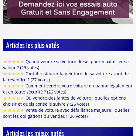
Articles les plus votés
★
★
★
★
★
Quand vendre sa voiture diesel pour maximiser sa
valeur ? (29 votes)
★
★
★
★
★
Faut-il restaurer la peinture de sa voiture avant de
la revendre ? (27 votes)
★
★
★
★
★
Comment vendre votre voiture en panne légalement
et en toute sécurité ? (26 votes)
★
★
★
★
★
Où vendre des jantes de voiture : quelles options
choisir et quels conseils suivre ? (26 votes)
★
★
★
★
★
Vente de voiture avec défaillance majeure : quelles
sont les obligations du vendeur (26 votes)
Articles les mieux notés