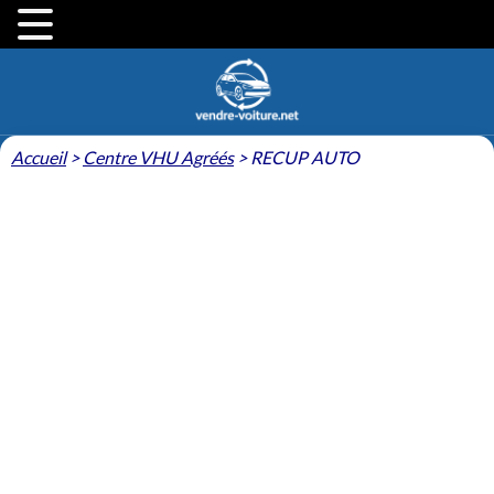
Accueil
>
Centre VHU Agréés
>
RECUP AUTO