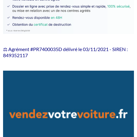
⚖️ Agrément #PR7400035D délivré le 03/11/2021 - SIREN :
849352117