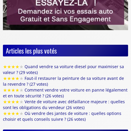
Articles les plus votés
★
★
★
★
★
Quand vendre sa voiture diesel pour maximiser sa
valeur ? (29 votes)
★
★
★
★
★
Faut-il restaurer la peinture de sa voiture avant de
la revendre ? (27 votes)
★
★
★
★
★
Comment vendre votre voiture en panne légalement
et en toute sécurité ? (26 votes)
★
★
★
★
★
Vente de voiture avec défaillance majeure : quelles
sont les obligations du vendeur (26 votes)
★
★
★
★
★
Où vendre des jantes de voiture : quelles options
choisir et quels conseils suivre ? (26 votes)