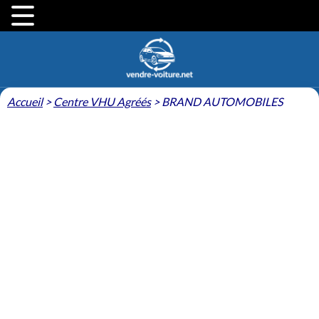
Accueil
>
Centre VHU Agréés
>
BRAND AUTOMOBILES