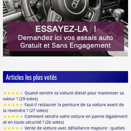
Articles les plus votés
★
★
★
★
★
Quand vendre sa voiture diesel pour maximiser sa
valeur ? (29 votes)
★
★
★
★
★
Faut-il restaurer la peinture de sa voiture avant de
la revendre ? (27 votes)
★
★
★
★
★
Comment vendre votre voiture en panne légalement
et en toute sécurité ? (26 votes)
★
★
★
★
★
Vente de voiture avec défaillance majeure : quelles