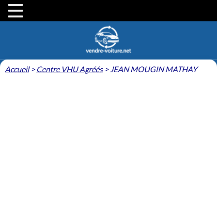
Accueil
>
Centre VHU Agréés
>
JEAN MOUGIN MATHAY