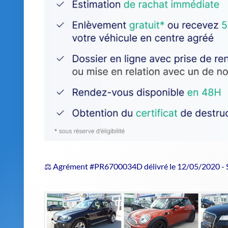
⚖️ Agrément #PR6700034D délivré le 12/05/2020 -
Estimer le prix de repri
Confiez votre véhicule hors d'usage 