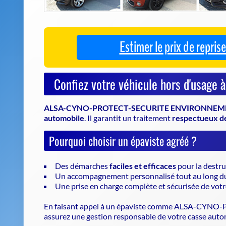
ALSA-CYNO-PROTECT-SECURITE ENVIRONNEM
automobile
. Il garantit un traitement
respectueux d
Pourquoi choisir un épaviste agréé ?
Des démarches
faciles et efficaces
pour la destru
Un accompagnement personnalisé tout au long d
Une prise en charge complète et sécurisée de vot
En faisant appel à un
épaviste
comme ALSA-CYNO-P
assurez une gestion responsable de votre casse auto