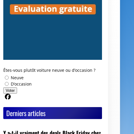
Êtes-vous plutôt voiture neuve ou d’occasion ?
Neuve
D’occasion
Voter
Partager sur Facebook
Derniers articles
Y a-t-il vraiment des deals Black Friday chez
les mandataires auto ?
Avis GoodbyeCar : que vaut ce service pour
vendre ou recycler une voiture HS ?
Quel est le meilleur moment pour vendre sa
voiture ?