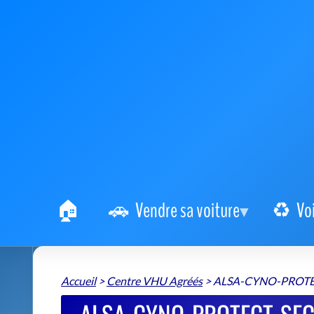
Vendre sa voiture
Vo
Accueil
>
Centre VHU Agréés
>
ALSA-CYNO-PROT
ALSA-CYNO-PROTECT-SE
: Centre a
ALSA-CYNO-PROTECT-SECURITE ENVIRONNEMENT
📍 2 Rue du Rhin Napoléon 67000 Strasbourg
+