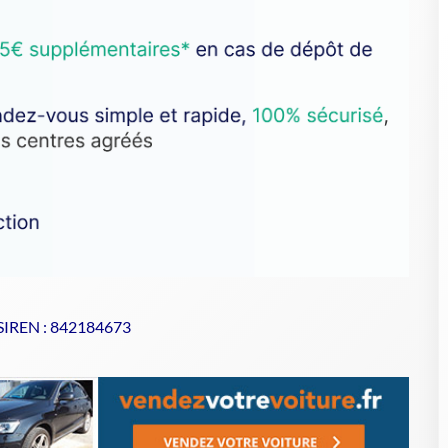
 SIREN : 842184673
se de votre VHU sur Goodbyecar
à un centre agréé VHU fiable