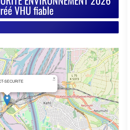
×
CT-SECURITE
© OpenStreetMap contributors
se de votre VHU sur Goodbyecar