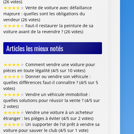
★
★
★
★
★
Comment vendre une voiture pour
pièces en toute légalité (4/5 sur 10 votes)
★
★
★
★
★
Donner ou vendre son véhicule :
quelles différences faut-il connaître ? (4/5 sur 5
votes)
★
★
★
★
★
Vendre un véhicule immobilisé :
quelles solutions pour réussir la vente ? (4/5 sur
2 votes)
★
★
★
★
★
Vendre une voiture à un acheteur
étranger : les pièges à éviter (4/5 sur 2 votes)
★
★
★
★
★
Un supporter de l'ol prêt à vendre sa
voiture pour sauver le club (4/5 sur 1 vote)
Centre VHU Agréé