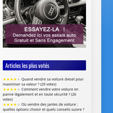
Articles les plus votés
★
★
★
★
★
Quand vendre sa voiture diesel pour
maximiser sa valeur ? (29 votes)
★
★
★
★
★
Comment vendre votre voiture en
panne légalement et en toute sécurité ? (26
votes)
★
★
★
★
★
Où vendre des jantes de voiture :
quelles options choisir et quels conseils suivre ?
(26 votes)
★
★
★
★
★
Vente de voiture avec défaillance
majeure : quelles sont les obligations du
vendeur (26 votes)
★
★
★
★
★
Faut-il restaurer la peinture de sa
voiture avant de la revendre ? (26 votes)
Articles les mieux notés