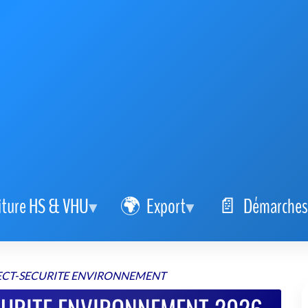
iture HS & VHU
Export
Démarches
ECT-SECURITE ENVIRONNEMENT
CURITE ENVIRONNEMENT 2026
gréé VHU fiable