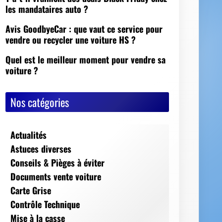
Nos catégories
Actualités
Astuces diverses
Conseils & Pièges à éviter
Documents vente voiture
Carte Grise
Contrôle Technique
Mise à la casse
Démarches, conseils et sécurité
Indispensables
Jeux Vidéos
Nos Dossiers
Succession, décès, héritage