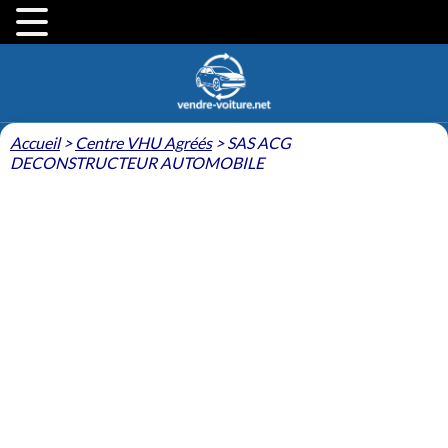
Accueil
>
Centre VHU Agréés
>
SAS ACG
DECONSTRUCTEUR AUTOMOBILE