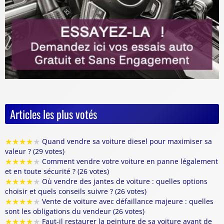
Articles les plus votés
★
★
★
★
★
Quand vendre sa voiture diesel pour maximiser sa
valeur ? (29 votes)
★
★
★
★
★
Comment vendre votre voiture en panne légalement
et en toute sécurité ? (26 votes)
★
★
★
★
★
Où vendre des jantes de voiture : quelles options
choisir et quels conseils suivre ? (26 votes)
★
★
★
★
★
Vente de voiture avec défaillance majeure : quelles
sont les obligations du vendeur (26 votes)
★
★
★
★
★
Faut-il restaurer la peinture de sa voiture avant de