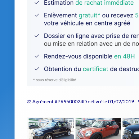
⚖️ Agrément #PR9500024D délivré le 01/02/2019 -
Estimer le prix de repri
Pourquoi choisir un centre agréé VH