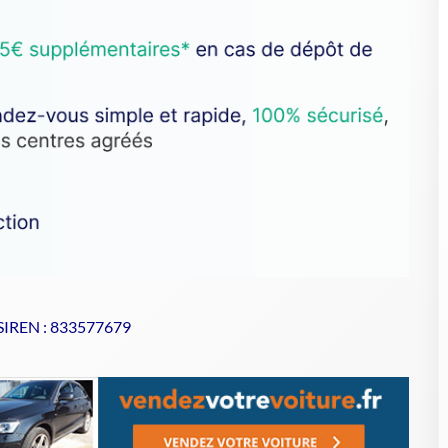
 SIREN : 833577679
se de votre VHU sur Goodbyecar
U ?