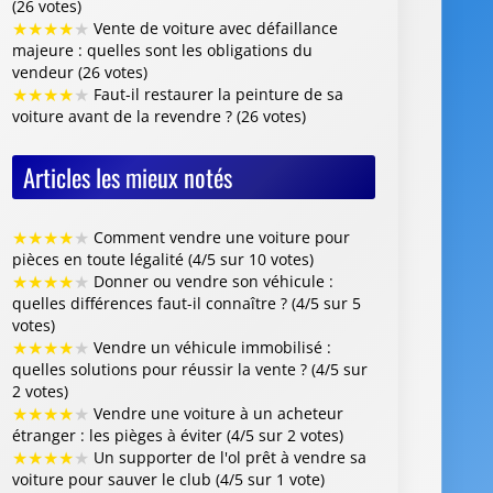
★
★
★
★
★
Comment vendre une voiture pour
pièces en toute légalité (4/5 sur 10 votes)
★
★
★
★
★
Donner ou vendre son véhicule :
quelles différences faut-il connaître ? (4/5 sur 5
votes)
★
★
★
★
★
Vendre un véhicule immobilisé :
quelles solutions pour réussir la vente ? (4/5 sur
2 votes)
★
★
★
★
★
Vendre une voiture à un acheteur
étranger : les pièges à éviter (4/5 sur 2 votes)
★
★
★
★
★
Un supporter de l'ol prêt à vendre sa
voiture pour sauver le club (4/5 sur 1 vote)
Centre VHU Agréé