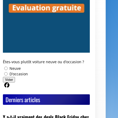
Êtes-vous plutôt voiture neuve ou d’occasion ?
Neuve
D’occasion
Voter
Partager sur Facebook
Derniers articles
Y a-t-il vraiment des deals Black Friday chez
les mandataires auto ?
Avis GoodbyeCar : que vaut ce service pour
vendre ou recycler une voiture HS ?
Quel est le meilleur moment pour vendre sa
voiture ?