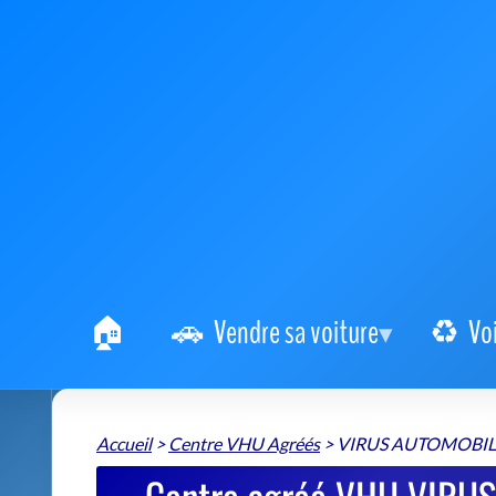
Vendre sa voiture
Vo
Accueil
>
Centre VHU Agréés
>
VIRUS AUTOMOBIL
Centre agréé VHU VIRU
destruction véh
VIRUS AUTOMOBILES RECYCLAGE
📍 8 Chemin du Moulin à Vent 95410 Groslay
+