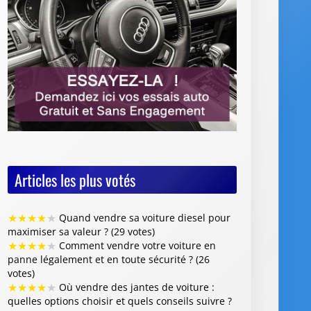
Articles les plus votés
★
★
★
★
★
Quand vendre sa voiture diesel pour
maximiser sa valeur ? (29 votes)
★
★
★
★
★
Comment vendre votre voiture en
panne légalement et en toute sécurité ? (26
votes)
★
★
★
★
★
Où vendre des jantes de voiture :
quelles options choisir et quels conseils suivre ?
(26 votes)
★
★
★
★
★
Vente de voiture avec défaillance
majeure : quelles sont les obligations du
vendeur (26 votes)
★
★
★
★
★
Faut-il restaurer la peinture de sa
voiture avant de la revendre ? (26 votes)
Articles les mieux notés