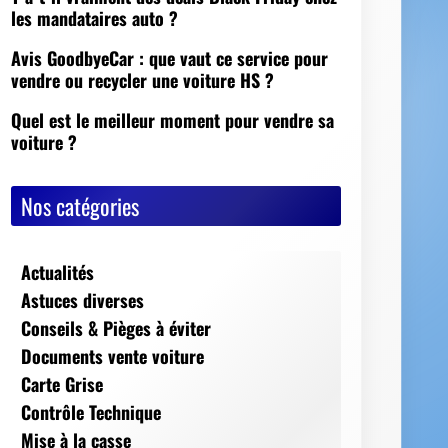
Nos catégories
Actualités
Astuces diverses
Conseils & Pièges à éviter
Documents vente voiture
Carte Grise
Contrôle Technique
Mise à la casse
Démarches, conseils et sécurité
Indispensables
Jeux Vidéos
Nos Dossiers
Succession, décès, héritage