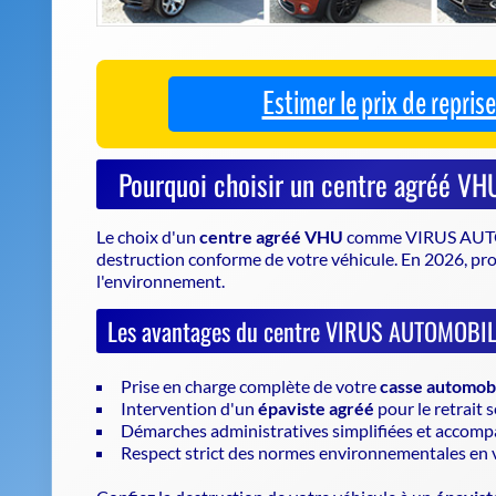
Le choix d'un
centre agréé VHU
comme VIRUS AUTOM
destruction conforme de votre véhicule
. En 2026, pr
l'environnement.
Les avantages du centre VIRUS AUTOMOB
Prise en charge complète de votre
casse automob
Intervention d'un
épaviste agréé
pour le retrait 
Démarches administratives simplifiées et accom
Respect strict des normes environnementales en 
Confiez la destruction de votre véhicule à un
épavist
écologique de votre épave.