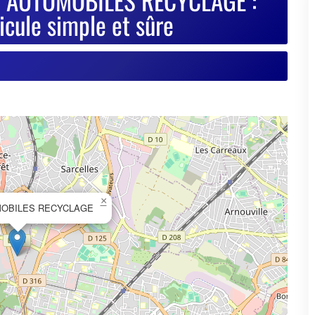
×
MOBILES RECYCLAGE
© OpenStreetMap contributors
se de votre VHU sur Goodbyecar