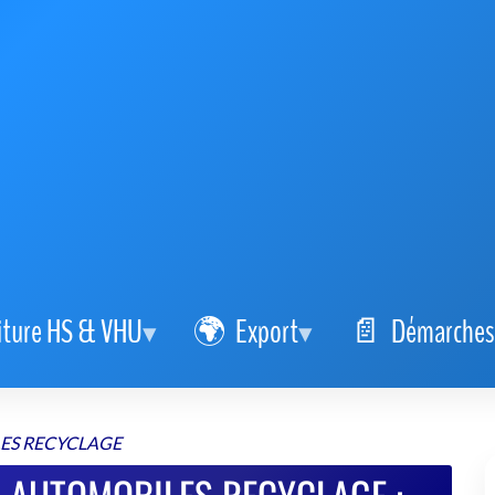
iture HS & VHU
Export
Démarches
ES RECYCLAGE
S AUTOMOBILES RECYCLAGE :
icule simple et sûre