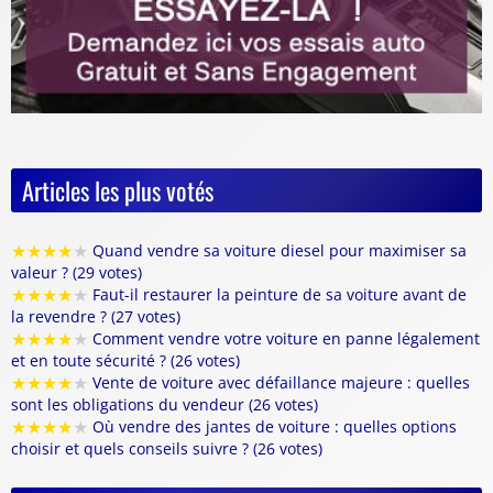
Articles les plus votés
★
★
★
★
★
Quand vendre sa voiture diesel pour maximiser sa
valeur ? (29 votes)
★
★
★
★
★
Faut-il restaurer la peinture de sa voiture avant de
la revendre ? (27 votes)
★
★
★
★
★
Comment vendre votre voiture en panne légalement
et en toute sécurité ? (26 votes)
★
★
★
★
★
Vente de voiture avec défaillance majeure : quelles
sont les obligations du vendeur (26 votes)
★
★
★
★
★
Où vendre des jantes de voiture : quelles options
choisir et quels conseils suivre ? (26 votes)