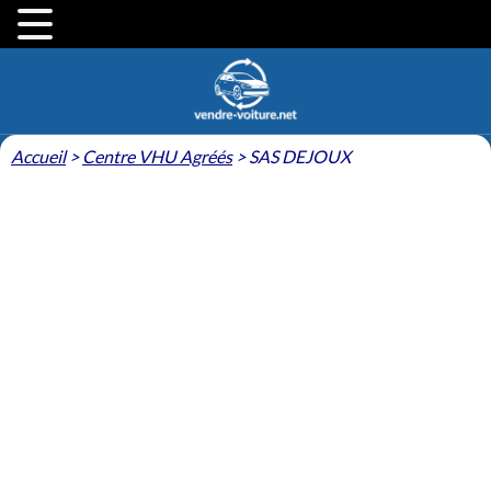
Accueil
>
Centre VHU Agréés
>
SAS DEJOUX