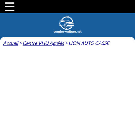
Accueil
>
Centre VHU Agréés
>
LION AUTO CASSE