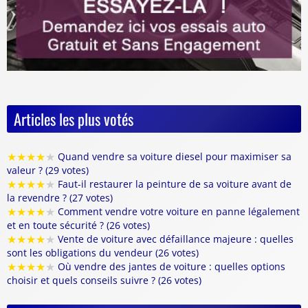
Articles les plus votés
★
★
★
★
★
Quand vendre sa voiture diesel pour maximiser sa
valeur ? (29 votes)
★
★
★
★
★
Faut-il restaurer la peinture de sa voiture avant de
la revendre ? (27 votes)
★
★
★
★
★
Comment vendre votre voiture en panne légalement
et en toute sécurité ? (26 votes)
★
★
★
★
★
Vente de voiture avec défaillance majeure : quelles
sont les obligations du vendeur (26 votes)
★
★
★
★
★
Où vendre des jantes de voiture : quelles options
choisir et quels conseils suivre ? (26 votes)