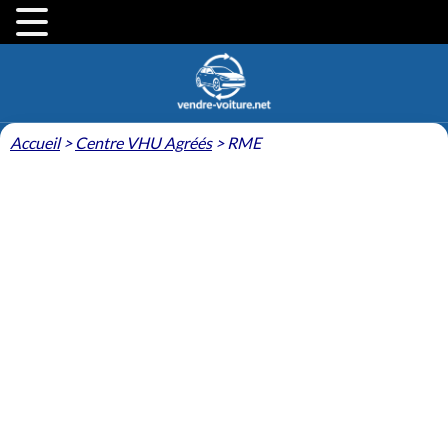
Accueil
>
Centre VHU Agréés
>
RME