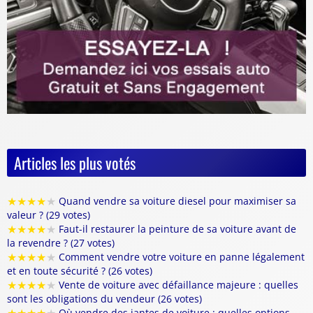
Articles les plus votés
★
★
★
★
★
Quand vendre sa voiture diesel pour maximiser sa
valeur ? (29 votes)
★
★
★
★
★
Faut-il restaurer la peinture de sa voiture avant de
la revendre ? (27 votes)
★
★
★
★
★
Comment vendre votre voiture en panne légalement
et en toute sécurité ? (26 votes)
★
★
★
★
★
Vente de voiture avec défaillance majeure : quelles
sont les obligations du vendeur (26 votes)
Où vendre des jantes de voiture : quelles options