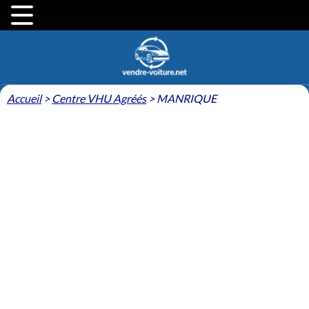
Accueil
>
Centre VHU Agréés
>
MANRIQUE