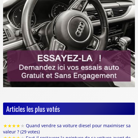
Articles les plus votés
★
★
★
★
★
Quand vendre sa voiture diesel pour maximiser sa
valeur ? (29 votes)
Faut-il restaurer la peinture de sa voiture avant de