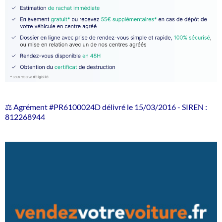
⚖️ Agrément #PR6100024D délivré le 15/03/2016 - SIREN :
812268944