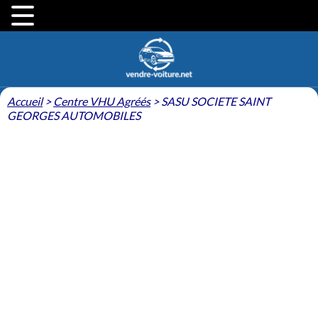
Accueil
>
Centre VHU Agréés
>
SASU SOCIETE SAINT
GEORGES AUTOMOBILES