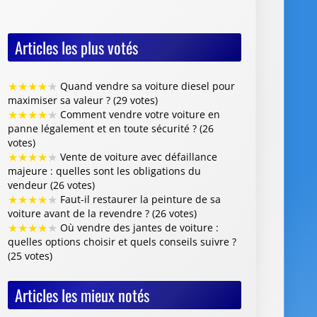
Articles les plus votés
★
★
★
★
★
Quand vendre sa voiture diesel pour
maximiser sa valeur ? (29 votes)
★
★
★
★
★
Comment vendre votre voiture en
panne légalement et en toute sécurité ? (26
votes)
★
★
★
★
★
Vente de voiture avec défaillance
majeure : quelles sont les obligations du
vendeur (26 votes)
★
★
★
★
★
Faut-il restaurer la peinture de sa
voiture avant de la revendre ? (26 votes)
★
★
★
★
★
Où vendre des jantes de voiture :
quelles options choisir et quels conseils suivre ?
(25 votes)
Articles les mieux notés