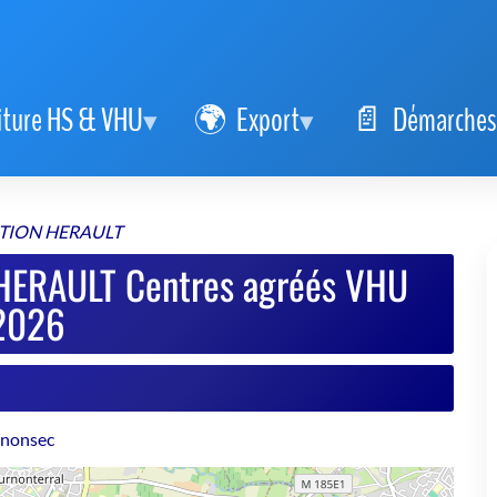
iture HS & VHU
Export
Démarches
ITION HERAULT
HERAULT Centres agréés VHU
2026
rnonsec