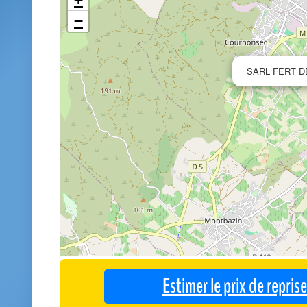
−
SARL FERT D
Estimer le prix de repri