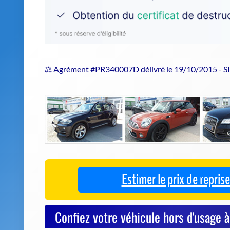
⚖️ Agrément #PR340007D délivré le 19/10/2015 - 
Estimer le prix de repri
Confiez votre véhicule hors d'usage 