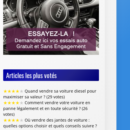
Articles les plus votés
★
★
★
★
★
Quand vendre sa voiture diesel pour
maximiser sa valeur ? (29 votes)
★
★
★
★
★
Comment vendre votre voiture en
panne légalement et en toute sécurité ? (26
votes)
★
★
★
★
★
Où vendre des jantes de voiture :
quelles options choisir et quels conseils suivre ?
(26 votes)
★
★
★
★
★
Vente de voiture avec défaillance
majeure : quelles sont les obligations du
vendeur (26 votes)
★
★
★
★
★
Faut-il restaurer la peinture de sa
voiture avant de la revendre ? (26 votes)
Articles les mieux notés