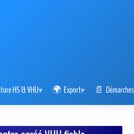
iture HS & VHU
Export
Démarches
entre agréé VHU fiable