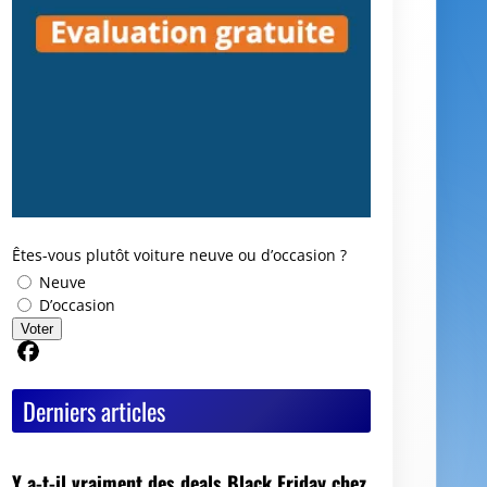
Êtes-vous plutôt voiture neuve ou d’occasion ?
Neuve
D’occasion
Voter
Partager sur Facebook
Derniers articles
Y a-t-il vraiment des deals Black Friday chez
les mandataires auto ?
Avis GoodbyeCar : que vaut ce service pour
vendre ou recycler une voiture HS ?
Quel est le meilleur moment pour vendre sa
voiture ?