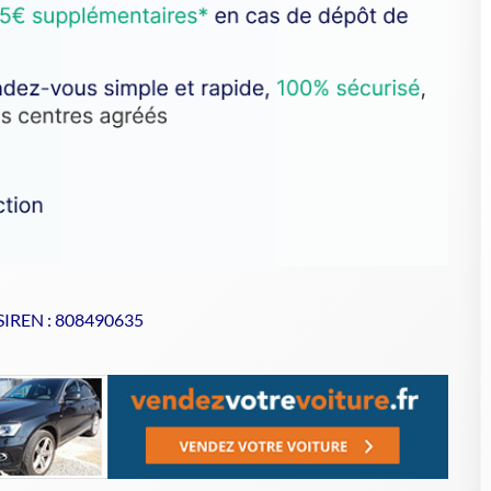
 SIREN : 808490635
se de votre VHU sur Goodbyecar
à un centre agréé VHU
ment
respectueux de l'environnement
pour votre casse