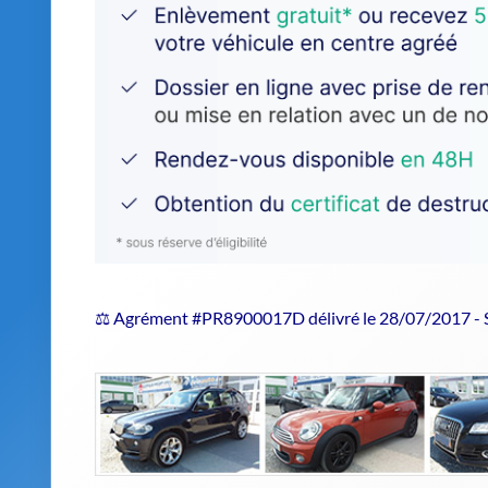
⚖️ Agrément #PR8900017D délivré le 28/07/2017 -
Estimer le prix de repri
Confiez votre véhicule hors d'usage 
Auto dag
est un
épaviste agréé
qui assure un traite