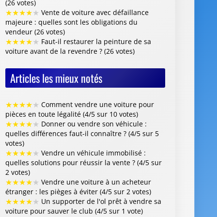
★
★
★
★
★
Comment vendre une voiture pour
pièces en toute légalité (4/5 sur 10 votes)
★
★
★
★
★
Donner ou vendre son véhicule :
quelles différences faut-il connaître ? (4/5 sur 5
votes)
★
★
★
★
★
Vendre un véhicule immobilisé :
quelles solutions pour réussir la vente ? (4/5 sur
2 votes)
★
★
★
★
★
Vendre une voiture à un acheteur
étranger : les pièges à éviter (4/5 sur 2 votes)
★
★
★
★
★
Un supporter de l'ol prêt à vendre sa
voiture pour sauver le club (4/5 sur 1 vote)
Centre VHU Agréé