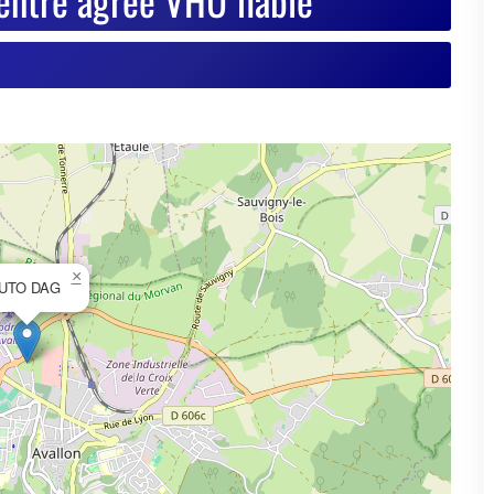
×
UTO DAG
© OpenStreetMap contributors
se de votre VHU sur Goodbyecar