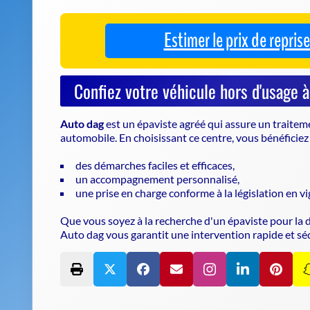
automobile. En choisissant ce centre, vous bénéficiez 
des démarches faciles et efficaces,
un accompagnement personnalisé,
une prise en charge conforme à la législation en vi
Que vous soyez à la recherche d'un
épaviste
pour la 
Auto dag vous garantit une intervention rapide et sé