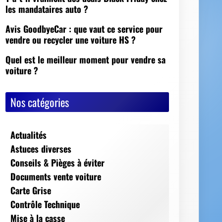
Nos catégories
Actualités
Astuces diverses
Conseils & Pièges à éviter
Documents vente voiture
Carte Grise
Contrôle Technique
Mise à la casse
Démarches, conseils et sécurité
Indispensables
Jeux Vidéos
Nos Dossiers
Succession, décès, héritage