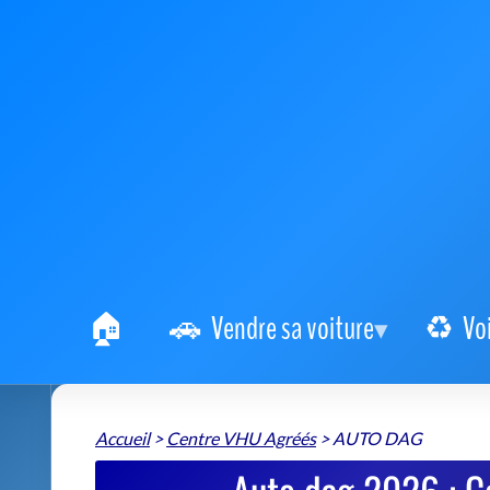
Vendre sa voiture
Vo
Accueil
>
Centre VHU Agréés
>
AUTO DAG
Auto dag 2026 : C
AUTO DAG
📍 2 Route d'Annéot 89200 Avallon
+
−