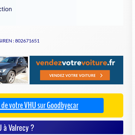
 SIREN : 802671651
se de votre VHU sur Goodbyecar
 à Valrecy ?