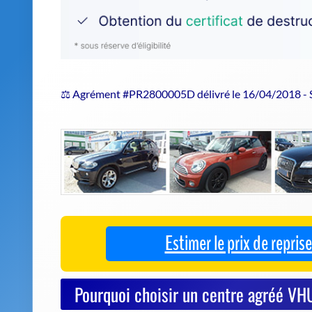
⚖️ Agrément #PR2800005D délivré le 16/04/2018 -
Estimer le prix de repri
Pourquoi choisir un centre agréé VHU