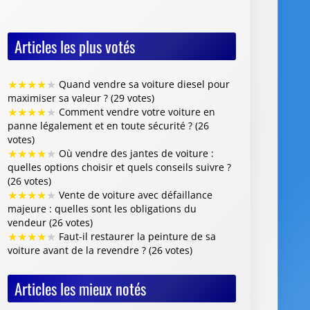
Articles les plus votés
★
★
★
★
★
Quand vendre sa voiture diesel pour
maximiser sa valeur ? (29 votes)
★
★
★
★
★
Comment vendre votre voiture en
panne légalement et en toute sécurité ? (26
votes)
★
★
★
★
★
Où vendre des jantes de voiture :
quelles options choisir et quels conseils suivre ?
(26 votes)
★
★
★
★
★
Vente de voiture avec défaillance
majeure : quelles sont les obligations du
vendeur (26 votes)
★
★
★
★
★
Faut-il restaurer la peinture de sa
voiture avant de la revendre ? (26 votes)
Articles les mieux notés