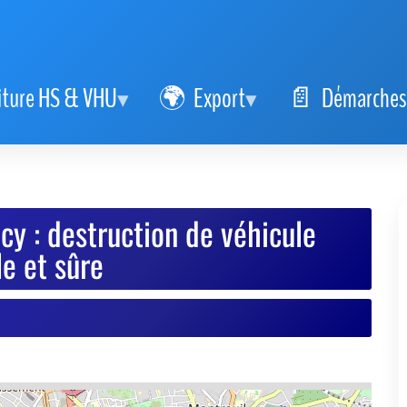
iture HS & VHU
Export
Démarches
y : destruction de véhicule
e et sûre