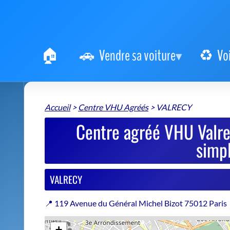
Vendre sa voiture
Vo
Accueil
>
Centre VHU Agréés
>
VALRECY
Centre agréé VHU Valrec
simpl
VALRECY
📍 119 Avenue du Général Michel Bizot 75012 Paris
+