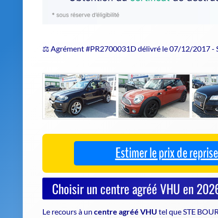
⚖️ Agrément #PR2700031D délivré le 07/12/2017 -
Estimer le prix de repri
Choisir un centre agréé VHU en 202
Le recours à un
centre agréé VHU
tel que STE BOUR