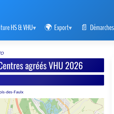
iture HS & VHU
Export
Démarches
TO
entres agréés VHU 2026
ois-des-Faulx