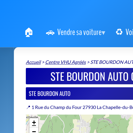
Vendre sa voiture
Vo
Accueil
>
Centre VHU Agréés
>
STE BOURDON AU
STE BOURDON AUTO C
STE BOURDON AUTO
📍 1 Rue du Champ du Four 27930 La Chapelle-du-B
+
−