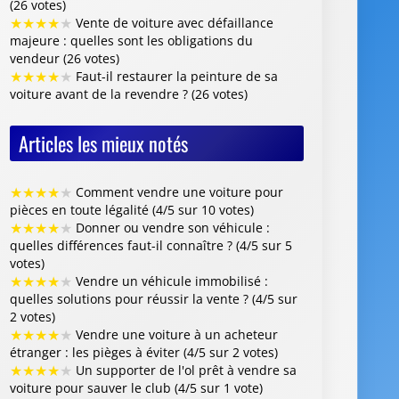
★
★
★
★
★
Comment vendre une voiture pour
pièces en toute légalité (4/5 sur 10 votes)
★
★
★
★
★
Donner ou vendre son véhicule :
quelles différences faut-il connaître ? (4/5 sur 5
votes)
★
★
★
★
★
Vendre un véhicule immobilisé :
quelles solutions pour réussir la vente ? (4/5 sur
2 votes)
★
★
★
★
★
Vendre une voiture à un acheteur
étranger : les pièges à éviter (4/5 sur 2 votes)
★
★
★
★
★
Un supporter de l'ol prêt à vendre sa
voiture pour sauver le club (4/5 sur 1 vote)
Centre VHU Agréé