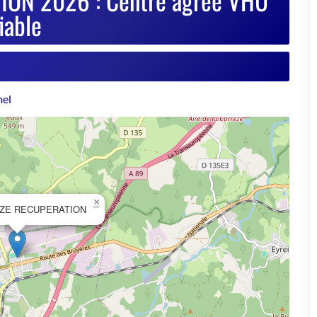
×
ZE RECUPERATION
© OpenStreetMap contributors
se de votre VHU sur Goodbyecar