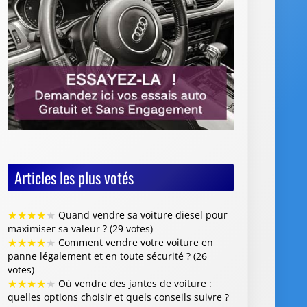
Articles les plus votés
★
★
★
★
★
Quand vendre sa voiture diesel pour
maximiser sa valeur ? (29 votes)
★
★
★
★
★
Comment vendre votre voiture en
panne légalement et en toute sécurité ? (26
votes)
★
★
★
★
★
Où vendre des jantes de voiture :
quelles options choisir et quels conseils suivre ?
(26 votes)
★
★
★
★
★
Vente de voiture avec défaillance
majeure : quelles sont les obligations du
vendeur (26 votes)
★
★
★
★
★
Faut-il restaurer la peinture de sa
voiture avant de la revendre ? (26 votes)
Articles les mieux notés