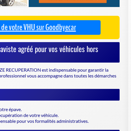
E RECUPERATION est indispensable pour garantir la
e professionnel vous accompagne dans toutes les démarches
otre épave.
récupération de votre véhicule.
spensable pour vos formalités administratives.
TION
 la collecte et le traitement des véhicules hors d'usage, dans
soyez un particulier ou un professionnel, SAS CORREZE
tomobile en 2026.