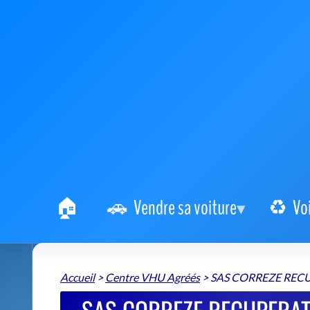
Vendre sa voiture
Vo
Accueil
>
Centre VHU Agréés
>
SAS CORREZE REC
SAS CORREZE RECUPERATI
SAS CORREZE RECUPERATION
📍 Impasse des Merlettes 19800 Saint-Priest-de-Gi
+