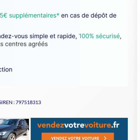
 SIREN : 797518313
se de votre VHU sur Goodbyecar
iste agréé pour vos véhicules hors