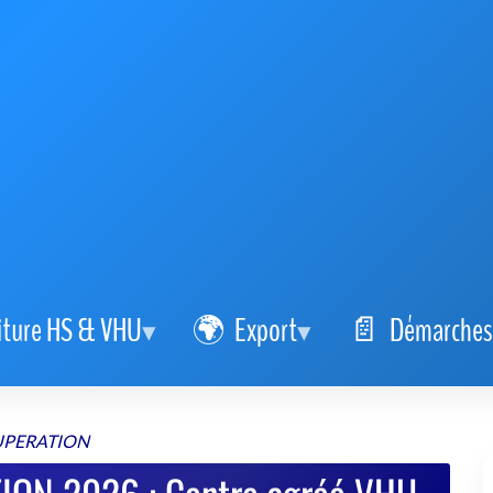
iture HS & VHU
Export
Démarches
UPERATION
ON 2026 : Centre agréé VHU
fiable
mel