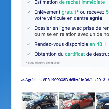
⚖️ Agrément #PR1900008D délivré le 06/11/2013 -
Estimer le prix de repri
SAS CORREZE RECUPERATION : un épav
d'usage