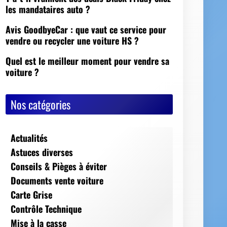
Nos catégories
Actualités
Astuces diverses
Conseils & Pièges à éviter
Documents vente voiture
Carte Grise
Contrôle Technique
Mise à la casse
Démarches, conseils et sécurité
Indispensables
Jeux Vidéos
Nos Dossiers
Succession, décès, héritage