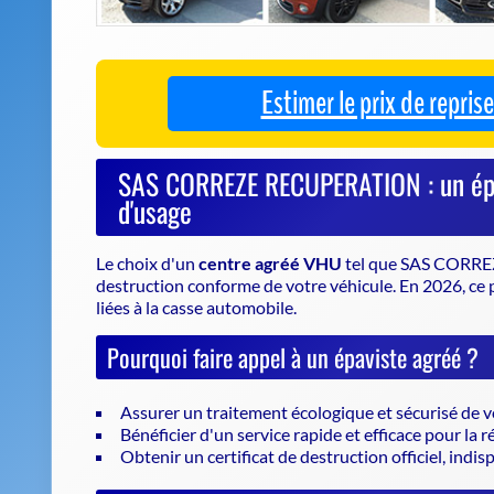
Le choix d'un
centre agréé VHU
tel que SAS CORREZ
destruction conforme de votre véhicule
. En 2026, c
liées à la casse automobile.
Pourquoi faire appel à un épaviste agréé ?
Assurer un traitement écologique et sécurisé de v
Bénéficier d'un service rapide et efficace pour la 
Obtenir un certificat de destruction officiel, indi
Les avantages de SAS CORREZE RECUPERA
En tant qu'
épaviste agréé
, ce centre intervient pour
le respect des normes environnementales. Que vous 
RECUPERATION facilite la gestion de votre casse au