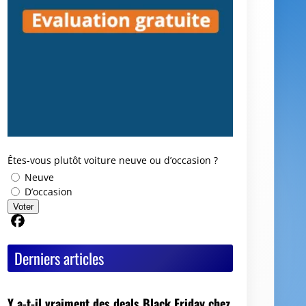
Êtes-vous plutôt voiture neuve ou d’occasion ?
Neuve
D’occasion
Voter
Partager sur Facebook
Derniers articles
Y a-t-il vraiment des deals Black Friday chez
les mandataires auto ?
Avis GoodbyeCar : que vaut ce service pour
vendre ou recycler une voiture HS ?
Quel est le meilleur moment pour vendre sa
voiture ?